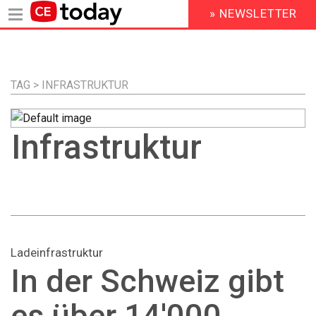
» NEWSLETTER
HEADER
MENU
Direkt
zum
Inhalt
TAG > INFRASTRUKTUR
Infrastruktur
Ladeinfrastruktur
In der Schweiz gibt
es über 14'000