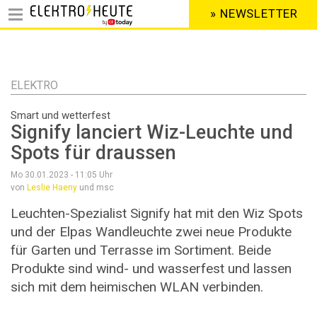
» NEWSLETTER
HEADER
MENU
Direkt
zum
Inhalt
ELEKTRO
Smart und wetterfest
Signify lanciert Wiz-Leuchte und
Spots für draussen
Mo 30.01.2023 - 11:05
Uhr
von
Leslie Haeny
und msc
Leuchten-Spezialist Signify hat mit den Wiz Spots
und der Elpas Wandleuchte zwei neue Produkte
für Garten und Terrasse im Sortiment. Beide
Produkte sind wind- und wasserfest und lassen
sich mit dem heimischen WLAN verbinden.