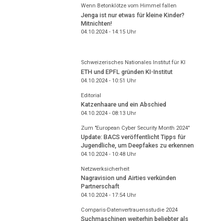
Wenn Betonklötze vom Himmel fallen
Jenga ist nur etwas für kleine Kinder?
Mitnichten!
04.10.2024 - 14:15
Uhr
Schweizerisches Nationales Institut für KI
ETH und EPFL gründen KI-Institut
04.10.2024 - 10:51
Uhr
Editorial
Katzenhaare und ein Abschied
04.10.2024 - 08:13
Uhr
Zum "European Cyber Security Month 2024"
Update: BACS veröffentlicht Tipps für
Jugendliche, um Deepfakes zu erkennen
04.10.2024 - 10:48
Uhr
Netzwerksicherheit
Nagravision und Airties verkünden
Partnerschaft
04.10.2024 - 17:54
Uhr
Comparis-Datenvertrauensstudie 2024
Suchmaschinen weiterhin beliebter als