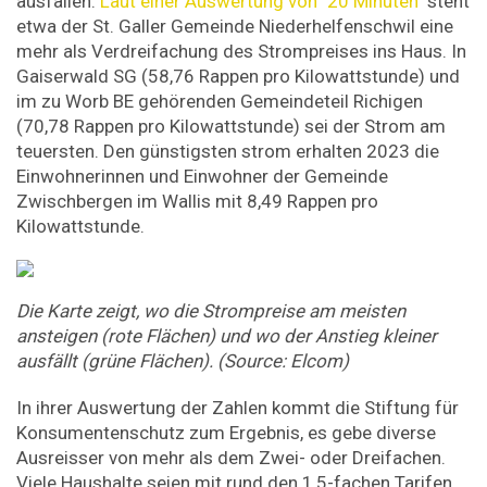
ausfallen.
Laut einer Auswertung von "20 Minuten"
steht
etwa der St. Galler Gemeinde Niederhelfenschwil eine
mehr als Verdreifachung des Strompreises ins Haus. In
Gaiserwald SG (58,76 Rappen pro Kilowattstunde) und
im zu Worb BE gehörenden Gemeindeteil Richigen
(70,78 Rappen pro Kilowattstunde) sei der Strom am
teuersten. Den günstigsten strom erhalten 2023 die
Einwohnerinnen und Einwohner der Gemeinde
Zwischbergen im Wallis mit 8,49 Rappen pro
Kilowattstunde.
Die Karte zeigt, wo die Strompreise am meisten
ansteigen (rote Flächen) und wo der Anstieg kleiner
ausfällt (grüne Flächen). (Source: Elcom)
In ihrer Auswertung der Zahlen kommt die Stiftung für
Konsumentenschutz zum Ergebnis, es gebe diverse
Ausreisser von mehr als dem Zwei- oder Dreifachen.
Viele Haushalte seien mit rund den 1,5-fachen Tarifen