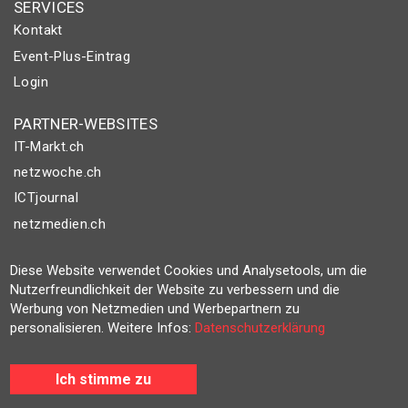
SERVICES
Kontakt
Event-Plus-Eintrag
Login
PARTNER-WEBSITES
IT-Markt.ch
netzwoche.ch
ICTjournal
netzmedien.ch
© NETZMEDIEN AG 2026
Diese Website verwendet Cookies und Analysetools, um die
Impressum
Nutzerfreundlichkeit der Website zu verbessern und die
Werbung von Netzmedien und Werbepartnern zu
AGB
personalisieren. Weitere Infos:
Datenschutzerklärung
Nutzungsbestimmungen
Datenschutzerklärung
Ich stimme zu