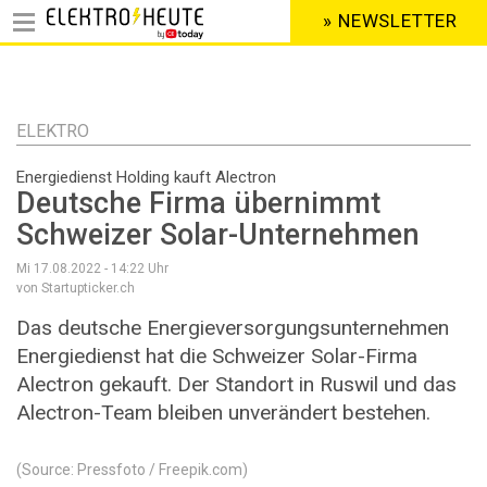
» NEWSLETTER
HEADER
MENU
Direkt
zum
Inhalt
ELEKTRO
Energiedienst Holding kauft Alectron
Deutsche Firma übernimmt
Schweizer Solar-Unternehmen
Mi 17.08.2022 - 14:22
Uhr
von Startupticker.ch
Das deutsche Energieversorgungsunternehmen
Energiedienst hat die Schweizer Solar-Firma
Alectron gekauft. Der Standort in Ruswil und das
Alectron-Team bleiben unverändert bestehen.
(Source: Pressfoto / Freepik.com)