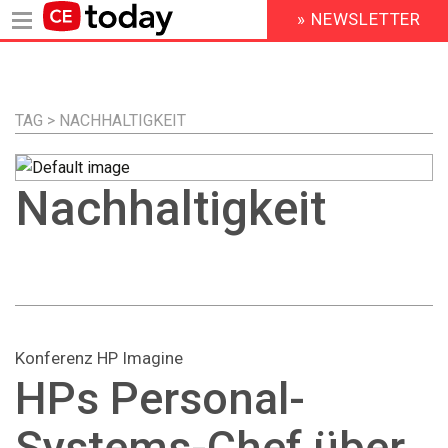
» NEWSLETTER
HEADER
MENU
Direkt
zum
Inhalt
TAG > NACHHALTIGKEIT
Nachhaltigkeit
Konferenz HP Imagine
HPs Personal-
Systems-Chef über