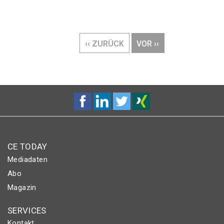
Seitennummerierung
VORHERIGE
‹‹ ZURÜCK
NÄCHSTE
VOR ››
SEITE
SEITE
CE TODAY
Mediadaten
Abo
Magazin
SERVICES
Kontakt