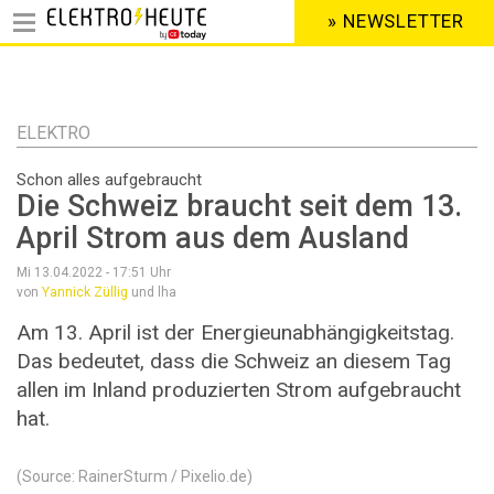
» NEWSLETTER
HEADER
MENU
Direkt
zum
Inhalt
ELEKTRO
Schon alles aufgebraucht
Die Schweiz braucht seit dem 13.
April Strom aus dem Ausland
Mi 13.04.2022 - 17:51
Uhr
von
Yannick Züllig
und lha
Am 13. April ist der Energieunabhängigkeitstag.
Das bedeutet, dass die Schweiz an diesem Tag
allen im Inland produzierten Strom aufgebraucht
hat.
(Source: RainerSturm / Pixelio.de)