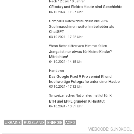
Nach 12 bzw. 10 Jahren
CEtoday und Elektro Heute sind Geschichte
04.10.2024 - 11:57
Uhr
Comparis-Datenvertrauensstudie 2024
Suchmaschinen weiterhin beliebter als
ChatGPT
03.10.2024 - 17:22
Uhr
Wenn Betonklötze vom Himmel fallen
Jenga ist nur etwas für kleine Kinder?
Mitnichten!
04.10.2024 - 14:15
Uhr
Hands-on
Das Google Pixel 9 Pro vereint KI und
hochwertige Fotografie unter einer Haube
03.10.2024 - 17:12
Uhr
Schweizerisches Nationales Institut für KI
ETH und EPFL gründen KI-Institut
04.10.2024 - 10:51
Uhr
UKRAINE
RUSSLAND
ENERGIE
AXPO
WEBCODE
SJN3KOCL