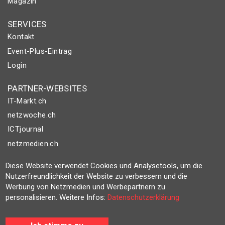
Magazin
SERVICES
Kontakt
Event-Plus-Eintrag
Login
PARTNER-WEBSITES
IT-Markt.ch
netzwoche.ch
ICTjournal
netzmedien.ch
Diese Website verwendet Cookies und Analysetools, um die
© NETZMEDIEN AG 2026
Nutzerfreundlichkeit der Website zu verbessern und die
Impressum
Werbung von Netzmedien und Werbepartnern zu
AGB
personalisieren. Weitere Infos:
Datenschutzerklärung
Nutzungsbestimmungen
Datenschutzerklärung