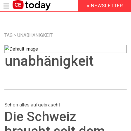
» NEWSLETTER
HEADER
MENU
Direkt
zum
Inhalt
TAG > UNABHÄNIGKEIT
unabhänigkeit
Schon alles aufgebraucht
Die Schweiz
braucht seit dem