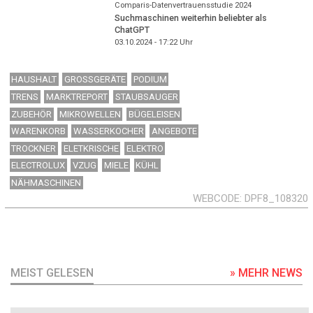
Comparis-Datenvertrauensstudie 2024
Suchmaschinen weiterhin beliebter als
ChatGPT
03.10.2024 - 17:22
Uhr
HAUSHALT
GROSSGERÄTE
PODIUM
TRENS
MARKTREPORT
STAUBSAUGER
ZUBEHÖR
MIKROWELLEN
BÜGELEISEN
WARENKORB
WASSERKOCHER
ANGEBOTE
TROCKNER
ELETKRISCHE
ELEKTRO
ELECTROLUX
VZUG
MIELE
KÜHL
NÄHMASCHINEN
WEBCODE
DPF8_108320
MEIST GELESEN
» MEHR NEWS