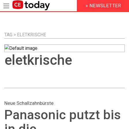
» NEWSLETTER
HEADER
MENU
Direkt
zum
Inhalt
TAG > ELETKRISCHE
eletkrische
Neue Schallzahnbürste
Panasonic putzt bis
in die