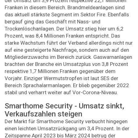
der Umsatz um 3,9 Prozent respektive 22,1 Millionen
Franken in diesem Bereich. Brandmeldeanlagen sind
das aktuell stärkste Segment im Sektor Fire. Ebenfalls
bergauf ging das Geschäft mit Nass- und
Trockenlöschanlagen. Der Umsatz stieg hier um 6,2
Prozent, was 8,4 Millionen Franken entspricht. Das
starke Wachstum führt der Verband allerdings nicht nur
auf eine gesteigerte Nachfrage, sondern auch auf den
Mitglieder­zuwachs im Bereich zurück. Gaswarnanlagen
brachten der Branche ein Umsatzplus von 3,8 Prozent
respektive 1,7 Millionen Franken gegenüber dem
Vorjahr. Einziger Wermutstropfen ist laut SES der
Bereich Sprachalarmanlagen. Er blieb gegenüber 2022
stabil und verharrt weiter auf Vor-Corona-Niveau.
Smarthome Security - Umsatz sinkt,
Verkaufszahlen steigen
Der Markt für Smarthome Security verbucht hingegen
einen leichten Umsatzrückgang um 3,4 Prozent. In der
Zeitspanne April 2023 bis März 2024 betrug der