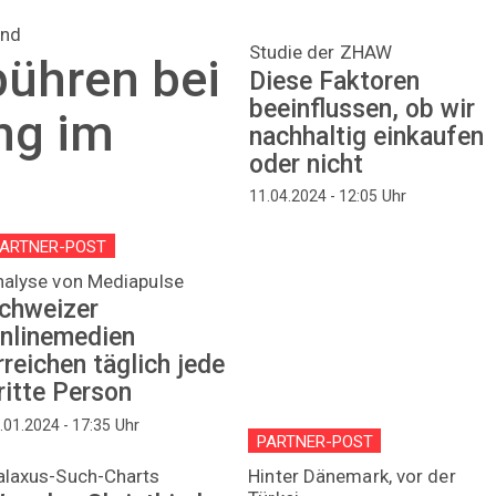
end
Studie der ZHAW
ühren bei
Diese Faktoren
beeinflussen, ob wir
ng im
nachhaltig einkaufen
oder nicht
Uhr
11.04.2024 - 12:05
ARTNER-POST
nalyse von Mediapulse
chweizer
nlinemedien
rreichen täglich jede
ritte Person
Uhr
.01.2024 - 17:35
PARTNER-POST
alaxus-Such-Charts
Hinter Dänemark, vor der