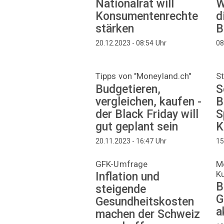
Nationalrat will
W
Konsumentenrechte
d
stärken
B
Uhr
20.12.2023 - 08:54
08
Tipps von "Moneyland.ch"
St
Budgetieren,
S
vergleichen, kaufen -
B
der Black Friday will
S
gut geplant sein
K
Uhr
20.11.2023 - 16:47
15
GFK-Umfrage
Me
K
Inflation und
B
steigende
G
Gesundheitskosten
a
machen der Schweiz