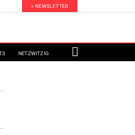
» NEWSLETTER
TS
NETZWITZIG
Digital Signage 2023
Digital Signage 2022
Digital Signage 2021
Digital Signage 2020
Digital Signage 2019