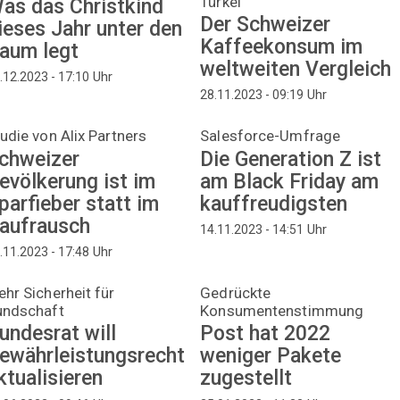
Türkei
as das Christkind
Der Schweizer
ieses Jahr unter den
Kaffeekonsum im
aum legt
weltweiten Vergleich
Uhr
.12.2023 - 17:10
Uhr
28.11.2023 - 09:19
udie von Alix Partners
Salesforce-Umfrage
chweizer
Die Generation Z ist
evölkerung ist im
am Black Friday am
parfieber statt im
kauffreudigsten
aufrausch
Uhr
14.11.2023 - 14:51
Uhr
.11.2023 - 17:48
hr Sicherheit für
Gedrückte
undschaft
Konsumentenstimmung
undesrat will
Post hat 2022
ewährleistungsrecht
weniger Pakete
ktualisieren
zugestellt