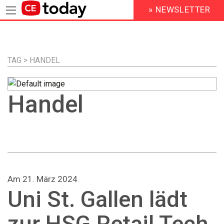
» NEWSLETTER
HEADER
MENU
Direkt
zum
Inhalt
TAG > HANDEL
Handel
Am 21. März 2024
Uni St. Gallen lädt
zur HSG.Retail Tech