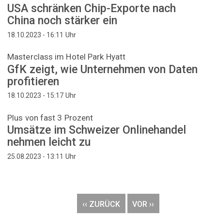
USA schränken Chip-Exporte nach
China noch stärker ein
Uhr
18.10.2023 - 16:11
Masterclass im Hotel Park Hyatt
GfK zeigt, wie Unternehmen von Daten
profitieren
Uhr
18.10.2023 - 15:17
Plus von fast 3 Prozent
Umsätze im Schweizer Onlinehandel
nehmen leicht zu
Uhr
25.08.2023 - 13:11
Seitennummerierung
VORHERIGE
‹‹ ZURÜCK
NÄCHSTE
VOR ››
SEITE
SEITE