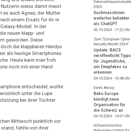
Datenvertrauensstudi
-Nutzerin weiss damit meist
2024
ht es auch Agnes, der Mutter
Suchmaschinen
weiterhin beliebter
 nach einem Ersatz für ihr in
als ChatGPT
alaxy-Modell. In der
03.10.2024 - 17:22
Uhr
ie neuen klapp- und
Zum "European Cyber
am geworden. Diese
Security Month 2024"
ch doch die klappbaren Handys
Update: BACS
ter als heutige Smartphones
veröffentlicht Tipps
sche. Heute kann man froh
für Jugendliche,
one noch mit einer Hand
um Deepfakes zu
erkennen
04.10.2024 - 10:48
Uhr
artphone entscheidet, wollte
Evren Aksoy
ersönlich unter die Lupe
Beko Europe
kündigt neue
stützung bei ihrer Tochter.
Organisation für
die Schweiz an
04.10.2024 - 14:01
Uhr
chen Mittwoch pünktlich vor
Schweizerisches
tand, fehlte von ihrer
Nationales Institut für