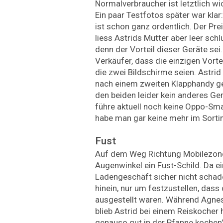
Normalverbraucher ist letztlich w
Ein paar Testfotos später war kla
ist schon ganz ordentlich. Der P
liess Astrids Mutter aber leer sch
denn der Vorteil dieser Geräte sei.
Verkäufer, dass die einzigen Vorte
die zwei Bildschirme seien. Astrid
nach einem zweiten Klapphandy ge
den beiden leider kein anderes Ger
führe aktuell noch keine Oppo-Sm
habe man gar keine mehr im Sort
Fust
Auf dem Weg Richtung Mobilezone
Augenwinkel ein Fust-Schild. Da e
Ladengeschäft sicher nicht schade
hinein, nur um festzustellen, dass
ausgestellt waren. Während Agnes
blieb Astrid bei einem Reiskocher 
genauso gut in der Pfanne kochen"