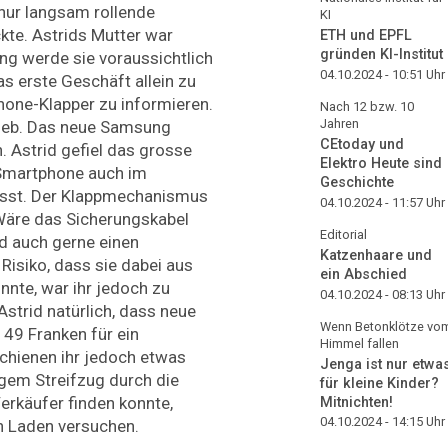
 nur langsam rollende
KI
kte. Astrids Mutter war
ETH und EPFL
gründen KI-Institut
ng werde sie voraussichtlich
04.10.2024 - 10:51
Uhr
as erste Geschäft allein zu
hone-Klapper zu informieren.
Nach 12 bzw. 10
Jahren
hieb. Das neue Samsung
CEtoday und
n. Astrid gefiel das grosse
Elektro Heute sind
 Smartphone auch im
Geschichte
ässt. Der Klappmechanismus
04.10.2024 - 11:57
Uhr
 Wäre das Sicherungskabel
Editorial
d auch gerne einen
Katzenhaare und
isiko, dass sie dabei aus
ein Abschied
nte, war ihr jedoch zu
04.10.2024 - 08:13
Uhr
strid natürlich, dass neue
Wenn Betonklötze vo
49 Franken für ein
Himmel fallen
chienen ihr jedoch etwas
Jenga ist nur etwa
igem Streifzug durch die
für kleine Kinder?
erkäufer finden konnte,
Mitnichten!
04.10.2024 - 14:15
Uhr
en Laden versuchen.