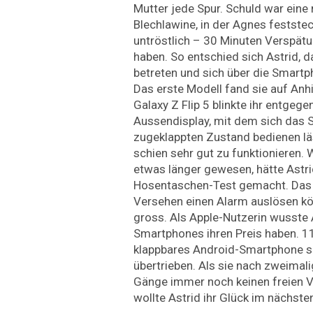
Mutter jede Spur. Schuld war eine
Blechlawine, in der Agnes feststec
untröstlich – 30 Minuten Verspätu
haben. So entschied sich Astrid, d
betreten und sich über die Smartp
Das erste Modell fand sie auf An
Galaxy Z Flip 5 blinkte ihr entgege
Aussendisplay, mit dem sich das
zugeklappten Zustand bedienen l
schien sehr gut zu funktionieren.
etwas länger gewesen, hätte Astri
Hosentaschen-Test gemacht. Das R
Versehen einen Alarm auslösen kön
gross. Als Apple-Nutzerin wusste A
Smartphones ihren Preis haben. 11
klappbares Android-Smartphone s
übertrieben. Als sie nach zweimal
Gänge immer noch keinen freien V
wollte Astrid ihr Glück im nächst