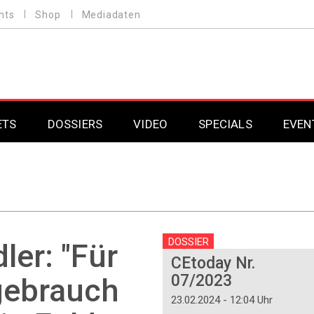
nts
Shop
Mediadaten
ETS
DOSSIERS
VIDEO
SPECIALS
EVEN
Mobilfunk
Professional AV & 
Gaming
Professional AV & 
Smarthome
Professional AV & 
DOSSIER
er: "Für
CEtoday Nr.
DAB+
Professional AV & 
07/2023
gebrauch
Professional AV & 
23.02.2024 - 12:04 Uhr