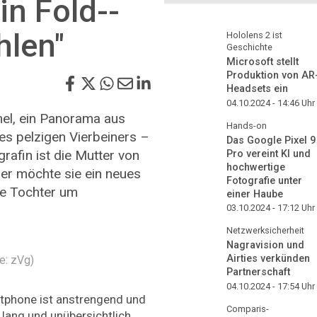
in Fold-­
hlen"
Hololens 2 ist
Geschichte
Microsoft stellt
Produktion von AR
Headsets ein
04.10.2024 - 14:46
Uhr
el, ein Panorama aus
Hands-on
es pelzigen Vierbeiners –
Das Google Pixel 9
rafin ist die Mutter von
Pro vereint KI und
hochwertige
der möchte sie ein neues
Fotografie unter
re Tochter um
einer Haube
03.10.2024 - 17:12
Uhr
Netzwerksicherheit
Nagravision und
Airties verkünden
e: zVg)
Partnerschaft
04.10.2024 - 17:54
Uhr
tphone ist anstrengend und
Comparis-
 lang und unübersichtlich.