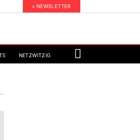
» NEWSLETTER
TS
NETZWITZIG
Digital Signage 2023
Digital Signage 2022
Digital Signage 2021
Digital Signage 2020
Digital Signage 2019