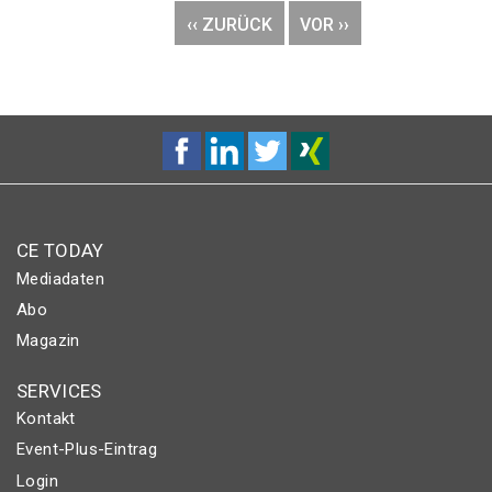
VORHERIGE
‹‹ ZURÜCK
NÄCHSTE
VOR ››
SEITE
SEITE
CE TODAY
Mediadaten
Abo
Magazin
SERVICES
Kontakt
Event-Plus-Eintrag
Login