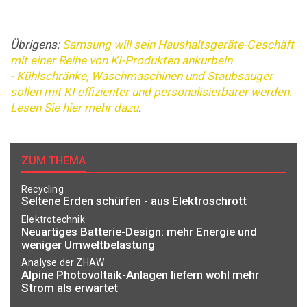
Übrigens:
Samsung will sein Haushaltsgeräte-Geschäft
mit einer Reihe von KI-Produkten ankurbeln
- Kühlschränke, Waschmaschinen und Staubsauger
sollen mit KI effizienter und personalisierbarer werden.
Lesen Sie hier mehr dazu
.
ZUM THEMA
Recycling
Seltene Erden schürfen - aus Elektroschrott
Elektrotechnik
Neuartiges Batterie-Design: mehr Energie und
weniger Umweltbelastung
Analyse der ZHAW
Alpine Photovoltaik-Anlagen liefern wohl mehr
Strom als erwartet