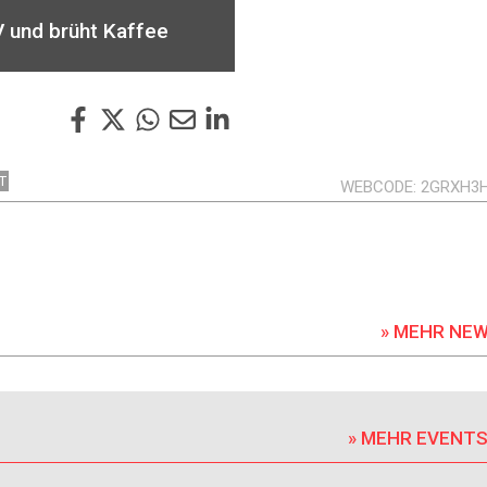
 und brüht Kaffee
T
WEBCODE
2GRXH3
» MEHR NE
» MEHR EVENT