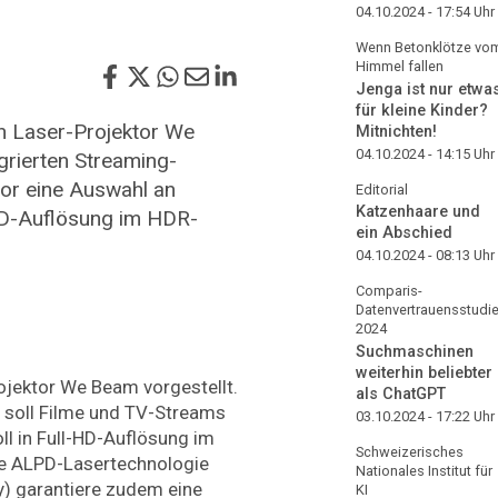
04.10.2024 - 17:54
Uhr
Wenn Betonklötze vo
Himmel fallen
Jenga ist nur etwa
für kleine Kinder?
n Laser-Projektor We
Mitnichten!
04.10.2024 - 14:15
Uhr
grierten Streaming-
or eine Auswahl an
Editorial
Katzenhaare und
-HD-Auflösung im HDR-
ein Abschied
04.10.2024 - 08:13
Uhr
Comparis-
Datenvertrauensstudi
2024
Suchmaschinen
weiterhin beliebter
ojektor We Beam vorgestellt.
als ChatGPT
 soll Filme und TV-Streams
03.10.2024 - 17:22
Uhr
ll in Full-HD-Auflösung im
Schweizerisches
ue ALPD-Lasertechnologie
Nationales Institut für
) garantiere zudem eine
KI