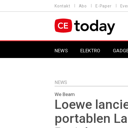
Direkt
Kontakt
Abo
E-Paper
Eve
HEADER
zum
MENU
Inhalt
MAIN NAVIGATION
NEWS
ELEKTRO
GADG
NEWS
We Beam
Loewe lancie
portablen La