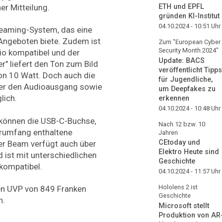
ETH und EPFL
ner Mitteilung.
gründen KI-Institut
04.10.2024 - 10:51
Uhr
reaming-System, das eine
Angeboten biete. Zudem ist
Zum "European Cyber
Security Month 2024"
io kompatibel und der
Update: BACS
er" liefert den Ton zum Bild
veröffentlicht Tipps
on 10 Watt. Doch auch die
für Jugendliche,
ber den Audioausgang sowie
um Deepfakes zu
lich.
erkennen
04.10.2024 - 10:48
Uhr
können die USB-C-Buchse,
Nach 12 bzw. 10
erumfang enthaltene
Jahren
CEtoday und
er Beam verfügt auch über
Elektro Heute sind
d ist mit unterschiedlichen
Geschichte
 kompatibel.
04.10.2024 - 11:57
Uhr
Hololens 2 ist
inen UVP von 849 Franken
Geschichte
h.
Microsoft stellt
Produktion von AR