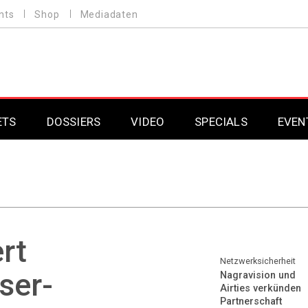
nts
Shop
Mediadaten
ETS
DOSSIERS
VIDEO
SPECIALS
EVEN
Mobilfunk
Professional AV & 
Gaming
Professional AV & 
Smarthome
Professional AV & 
rt
DAB+
Professional AV & 
Netzwerksicherheit
ser-
Nagravision und
Airties verkünden
Professional AV & 
Partnerschaft