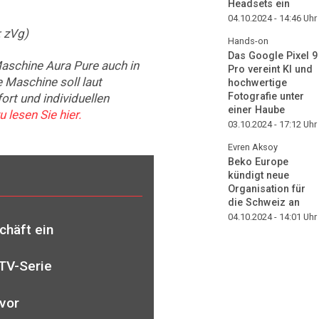
Headsets ein
04.10.2024 - 14:46
Uhr
 zVg)
Hands-on
Das Google Pixel 9
Maschine Aura Pure auch in
Pro vereint KI und
 Maschine soll laut
hochwertige
Fotografie unter
rt und individuellen
einer Haube
 lesen Sie hier.
03.10.2024 - 17:12
Uhr
Evren Aksoy
Beko Europe
kündigt neue
Organisation für
die Schweiz an
04.10.2024 - 14:01
Uhr
chäft ein
TV-Serie
 vor