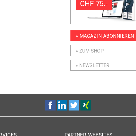
CHF 75.-
» MAGAZIN ABONNIEREN
» ZUM SHOP
» NEWSLETTER
RVICES
PARTNER-WEBSITES