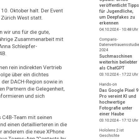
veröffentlicht Tipps
10. Oktober halt. Der Event
für Jugendliche,
um Deepfakes zu
 Zürich West statt.
erkennen
04.10.2024 - 10:48
Uhr
 wir uns für die gute,
gjährige Zusammenarbeit mit
Comparis-
Datenvertrauensstudi
Anna Schleipfer-
2024
4B.
Suchmaschinen
weiterhin beliebter
nen rein indirekten Vertrieb
als ChatGPT
olge über ein dichtes
03.10.2024 - 17:22
Uhr
n der DACH-Region sowie in
Hands-on
en Partnern die Gelegenheit,
Das Google Pixel 9
nformieren und sich
Pro vereint KI und
hochwertige
Fotografie unter
einer Haube
s C4B-Team mit seinen
03.10.2024 - 17:12
Uhr
d einen detaillierteren in die
Hololens 2 ist
er anderem die neue XPhone
Geschichte
 neue Teams-App "Contacts by