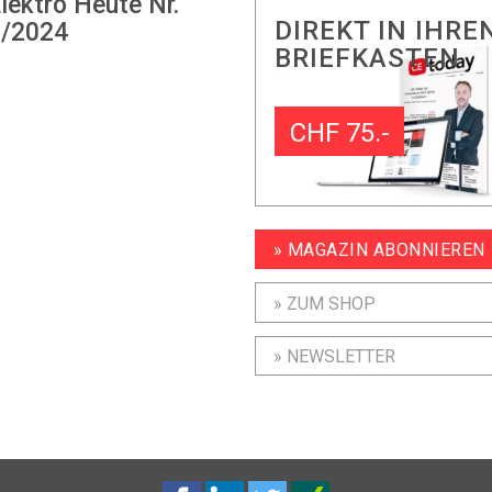
lektro Heute Nr.
DIREKT IN IHRE
/2024
BRIEFKASTEN
CHF 75.-
» MAGAZIN ABONNIEREN
» ZUM SHOP
» NEWSLETTER