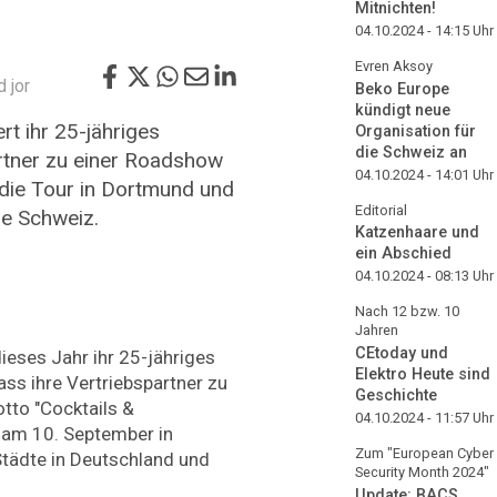
Mitnichten!
04.10.2024 - 14:15
Uhr
Evren Aksoy
 jor
Beko Europe
kündigt neue
t ihr 25-jähriges
Organisation für
die Schweiz an
rtner zu einer Roadshow
04.10.2024 - 14:01
Uhr
 die Tour in Dortmund und
Editorial
ie Schweiz.
Katzenhaare und
ein Abschied
04.10.2024 - 08:13
Uhr
Nach 12 bzw. 10
Jahren
CEtoday und
ieses Jahr ihr 25-jähriges
Elektro Heute sind
ss ihre Vertriebspartner zu
Geschichte
tto "Cocktails &
04.10.2024 - 11:57
Uhr
 am 10. September in
Zum "European Cyber
tädte in Deutschland und
Security Month 2024"
Update: BACS