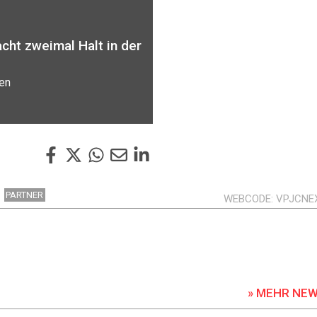
ht zweimal Halt in der
sen
PARTNER
WEBCODE
VPJCNE
» MEHR NE