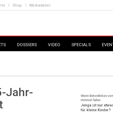
nts
Shop
Mediadaten
ETS
DOSSIERS
VIDEO
SPECIALS
EVEN
Mobilfunk
Professional AV & 
Gaming
Professional AV & 
Smarthome
Professional AV & 
5-Jahr-
DAB+
Professional AV & 
Wenn Betonklötze vo
t
Himmel fallen
Jenga ist nur etwa
Professional AV & 
für kleine Kinder?