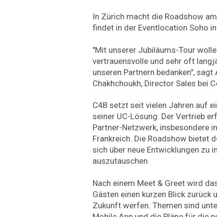
In Zürich macht die Roadshow am 
findet in der Eventlocation Soho in
"Mit unserer Jubiläums-Tour wollen
vertrauensvolle und sehr oft lan
unseren Partnern bedanken", sagt 
Chakhchoukh, Director Sales bei C
C4B setzt seit vielen Jahren auf ei
seiner UC-Lösung. Der Vertrieb erf
Partner-Netzwerk, insbesondere i
Frankreich. Die Roadshow bietet d
sich über neue Entwicklungen zu i
auszutauschen.
Nach einem Meet & Greet wird da
Gästen einen kurzen Blick zurück un
Zukunft werfen. Themen sind unt
Mobile App und die Pläne für die