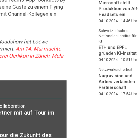
Microsoft stellt
seine Gäste zu einem Flying
Produktion von AR
mit Channel-Kollegen ein.
Headsets ein
04.10.2024 - 14:46
Uhr
Schweizerisches
Nationales Institut für
 Roadshow hat Loewe
KI
ETH und EPFL
rmiert.
Am 14. Mai machte
gründen KI-Institut
erei Oerlikon in Zürich. Mehr
04.10.2024 - 10:51
Uhr
Netzwerksicherheit
Nagravision und
Airties verkünden
Partnerschaft
04.10.2024 - 17:54
Uhr
llaboration
tner mit auf Tour im
our die Zukunft des