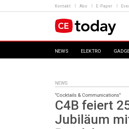
Direkt
Kontakt
Abo
E-Paper
Eve
HEADER
zum
MENU
Inhalt
MAIN NAVIGATION
NEWS
ELEKTRO
GADG
NEWS
"Cocktails & Communications"
C4B feiert 2
Jubiläum mi