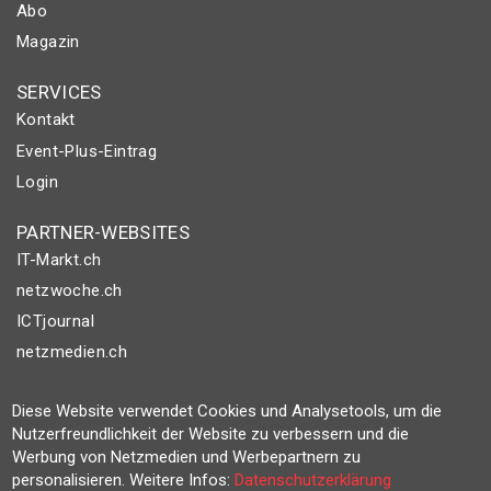
Abo
Magazin
SERVICES
Kontakt
Event-Plus-Eintrag
Login
PARTNER-WEBSITES
IT-Markt.ch
netzwoche.ch
ICTjournal
netzmedien.ch
© NETZMEDIEN AG 2026
Diese Website verwendet Cookies und Analysetools, um die
Impressum
Nutzerfreundlichkeit der Website zu verbessern und die
Werbung von Netzmedien und Werbepartnern zu
AGB
personalisieren. Weitere Infos:
Datenschutzerklärung