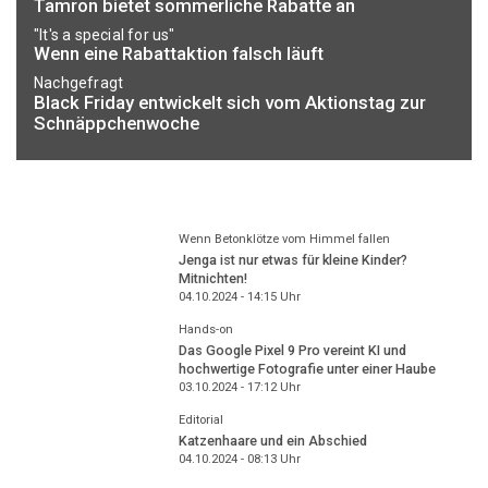
Tamron bietet sommerliche Rabatte an
"It's a special for us"
Wenn eine Rabattaktion falsch läuft
Nachgefragt
Black Friday entwickelt sich vom Aktionstag zur
Schnäppchenwoche
Wenn Betonklötze vom Himmel fallen
Jenga ist nur etwas für kleine Kinder?
Mitnichten!
04.10.2024 - 14:15
Uhr
Hands-on
Das Google Pixel 9 Pro vereint KI und
hochwertige Fotografie unter einer Haube
03.10.2024 - 17:12
Uhr
Editorial
Katzenhaare und ein Abschied
04.10.2024 - 08:13
Uhr