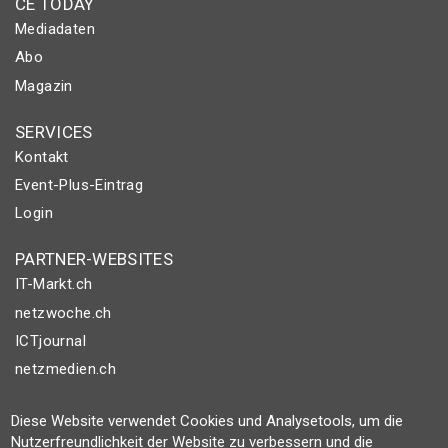
CE TODAY
Mediadaten
Abo
Magazin
SERVICES
Kontakt
Event-Plus-Eintrag
Login
PARTNER-WEBSITES
IT-Markt.ch
netzwoche.ch
ICTjournal
netzmedien.ch
© NETZMEDIEN AG 2026
Diese Website verwendet Cookies und Analysetools, um die
Impressum
Nutzerfreundlichkeit der Website zu verbessern und die