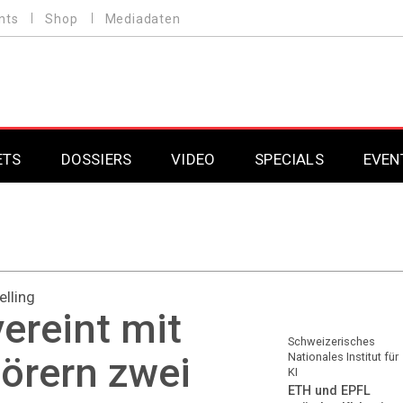
nts
Shop
Mediadaten
ETS
DOSSIERS
VIDEO
SPECIALS
EVEN
Mobilfunk
Professional AV & 
Gaming
Professional AV & 
elling
Smarthome
Professional AV & 
ereint mit
DAB+
Professional AV & 
Schweizerisches
örern zwei
Nationales Institut für
KI
Professional AV & 
ETH und EPFL