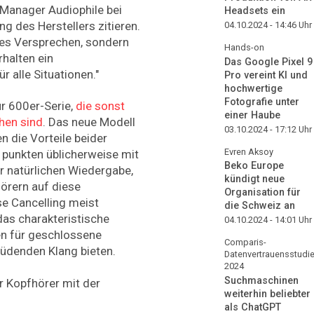
 Manager Audiophile bei
Headsets ein
ng des Herstellers zitieren.
04.10.2024 - 14:46
Uhr
eses Versprechen, sondern
Hands-on
rhalten ein
Das Google Pixel 9
 alle Situationen."
Pro vereint KI und
hochwertige
Fotografie unter
r 600er-Serie,
die sonst
einer Haube
ehen sind
. Das neue Modell
03.10.2024 - 17:12
Uhr
n die Vorteile beider
Evren Aksoy
 punkten üblicherweise mit
Beko Europe
er natürlichen Wiedergabe,
kündigt neue
örern auf diese
Organisation für
e Cancelling meist
die Schweiz an
das charakteristische
04.10.2024 - 14:01
Uhr
en für geschlossene
Comparis-
müdenden Klang bieten.
Datenvertrauensstudi
2024
Suchmaschinen
weiterhin beliebter
als ChatGPT