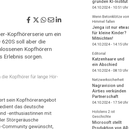
gründen KI-Institut
04.10.2024 - 10:51
Uhr
Wenn Betonklötze vo
Himmel fallen
Jenga ist nur etwa
für kleine Kinder?
0er-Kopfhörerserie um ein
Mitnichten!
620S soll aber die
04.10.2024 - 14:15
Uhr
chlossenen Kopfhörern
Editorial
s Erlebnis sorgen.
Katzenhaare und
ein Abschied
04.10.2024 - 08:13
Uhr
 die Kopfhörer für lange Hör-
Netzwerksicherheit
Nagravision und
Airties verkünden
Partnerschaft
tert sein Kopfhörerangebot
04.10.2024 - 17:54
Uhr
bedient das deutsche
Hololens 2 ist
nd -enthusiastinnen mit
Geschichte
der Störgeräusche
Microsoft stellt
ifi-Community gewünscht,
Produktion von AR