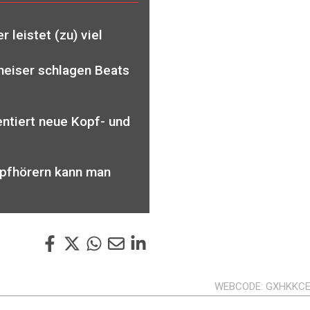
 leistet (zu) viel
heiser schlagen Beats
ntiert neue Kopf- und
opfhörern kann man
WEBCODE
GXHKKC