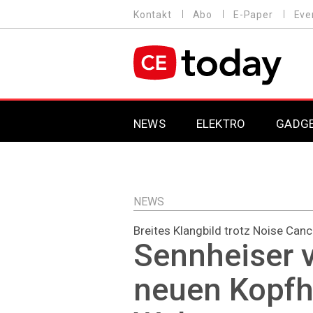
Direkt
Kontakt
Abo
E-Paper
Eve
HEADER
zum
MENU
Inhalt
MAIN NAVIGATION
NEWS
ELEKTRO
GADG
NEWS
Breites Klangbild trotz Noise Canc
Sennheiser v
neuen Kopfh