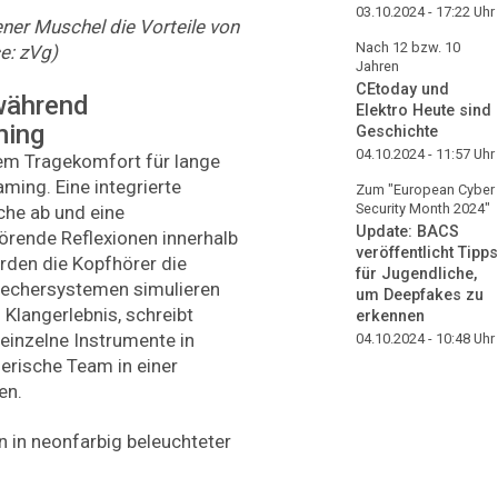
03.10.2024 - 17:22
Uhr
ner Muschel die Vorteile von
Nach 12 bzw. 10
e: zVg)
Jahren
CEtoday und
während
Elektro Heute sind
ming
Geschichte
04.10.2024 - 11:57
Uhr
em Tragekomfort für lange
ing. Eine integrierte
Zum "European Cyber
Security Month 2024"
he ab und eine
Update: BACS
örende Reflexionen innerhalb
veröffentlicht Tipps
den die Kopfhörer die
für Jugendliche,
rechersystemen simulieren
um Deepfakes zu
 Klangerlebnis, schreibt
erkennen
 einzelne Instrumente in
04.10.2024 - 10:48
Uhr
erische Team in einer
ren.