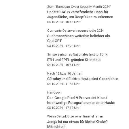
Zum "European Cyber Security Month 2024"
Update: BACS veröffentlicht Tipps für
Jugendliche, um Deepfakes zu erkennen
04.10.2024 - 10:48
Uhr
Comparis-Datenvertrauensstudie 2024
Suchmaschinen weiterhin beliebter als
ChatGPT
03.10.2024 - 17:22
Uhr
Schweizerisches Nationales Institut für KI
ETH und EPFL gründen KI-Institut
04.10.2024 - 10:51
Uhr
Nach 12 bzw. 10 Jahren
CEtoday und Elektro Heute sind Geschichte
04.10.2024 - 11:57
Uhr
Hands-on
Das Google Pixel 9 Pro vereint KI und
hochwertige Fotografie unter einer Haube
03.10.2024 - 17:12
Uhr
Wenn Betonklötze vom Himmel fallen
Jenga ist nur etwas für kleine Kinder?
Mitnichten!