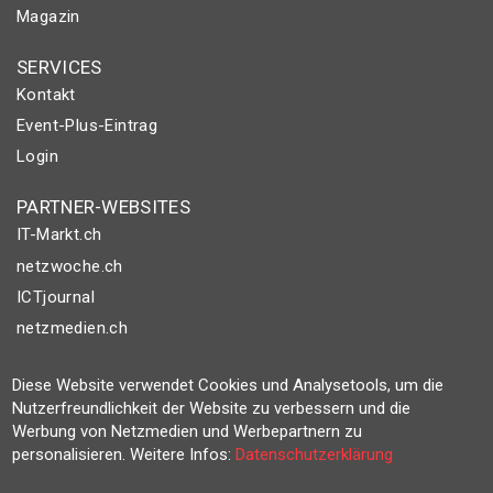
Magazin
SERVICES
Kontakt
Event-Plus-Eintrag
Login
PARTNER-WEBSITES
IT-Markt.ch
netzwoche.ch
ICTjournal
netzmedien.ch
© NETZMEDIEN AG 2026
Diese Website verwendet Cookies und Analysetools, um die
Impressum
Nutzerfreundlichkeit der Website zu verbessern und die
Werbung von Netzmedien und Werbepartnern zu
AGB
personalisieren. Weitere Infos:
Datenschutzerklärung
Nutzungsbestimmungen