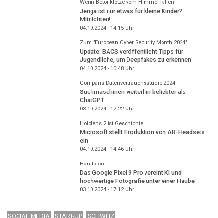
Wenn Betonklötze vom Himmel fallen
Jenga ist nur etwas für kleine Kinder?
Mitnichten!
04.10.2024 - 14:15
Uhr
Zum "European Cyber Security Month 2024"
Update: BACS veröffentlicht Tipps für
Jugendliche, um Deepfakes zu erkennen
04.10.2024 - 10:48
Uhr
Comparis-Datenvertrauensstudie 2024
Suchmaschinen weiterhin beliebter als
ChatGPT
03.10.2024 - 17:22
Uhr
Hololens 2 ist Geschichte
Microsoft stellt Produktion von AR-Headsets
ein
04.10.2024 - 14:46
Uhr
Hands-on
Das Google Pixel 9 Pro vereint KI und
hochwertige Fotografie unter einer Haube
03.10.2024 - 17:12
Uhr
SOCIAL MEDIA
START-UP
SCHWEIZ