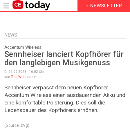
» NEWSLETTER
HEADER
MENU
Direkt
zum
Inhalt
NEWS
Accentum Wireless
Sennheiser lanciert Kopfhörer für
den langlebigen Musikgenuss
Di 26.09.2023 - 16:02
Uhr
von
Zoe Wiss
und msc
Sennheiser verpasst dem neuen Kopfhörer
Accentum Wireless einen ausdauernden Akku und
eine komfortable Polsterung. Dies soll die
Lebensdauer des Kopfhörers erhöhen.
(Source: zVg)