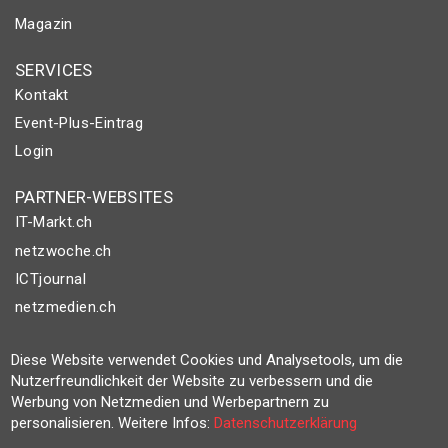
Magazin
SERVICES
Kontakt
Event-Plus-Eintrag
Login
PARTNER-WEBSITES
IT-Markt.ch
netzwoche.ch
ICTjournal
netzmedien.ch
© NETZMEDIEN AG 2026
Diese Website verwendet Cookies und Analysetools, um die
Impressum
Nutzerfreundlichkeit der Website zu verbessern und die
Werbung von Netzmedien und Werbepartnern zu
AGB
personalisieren. Weitere Infos:
Datenschutzerklärung
Nutzungsbestimmungen