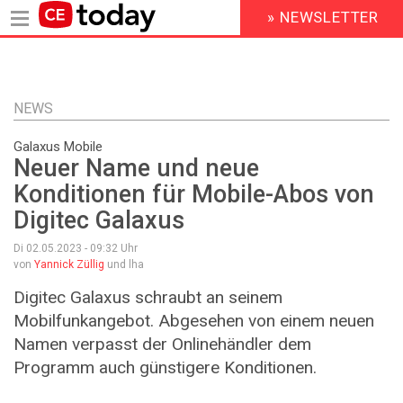
» NEWSLETTER
HEADER
MENU
Direkt
zum
Inhalt
NEWS
Galaxus Mobile
Neuer Name und neue
Konditionen für Mobile-Abos von
Digitec Galaxus
Di 02.05.2023 - 09:32
Uhr
von
Yannick Züllig
und lha
Digitec Galaxus schraubt an seinem
Mobilfunkangebot. Abgesehen von einem neuen
Namen verpasst der Onlinehändler dem
Programm auch günstigere Konditionen.