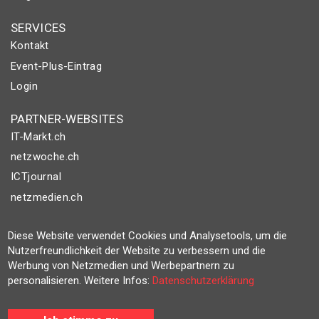
SERVICES
Kontakt
Event-Plus-Eintrag
Login
PARTNER-WEBSITES
IT-Markt.ch
netzwoche.ch
ICTjournal
netzmedien.ch
© NETZMEDIEN AG 2026
Diese Website verwendet Cookies und Analysetools, um die
Impressum
Nutzerfreundlichkeit der Website zu verbessern und die
Werbung von Netzmedien und Werbepartnern zu
AGB
personalisieren. Weitere Infos:
Datenschutzerklärung
Nutzungsbestimmungen
Datenschutzerklärung