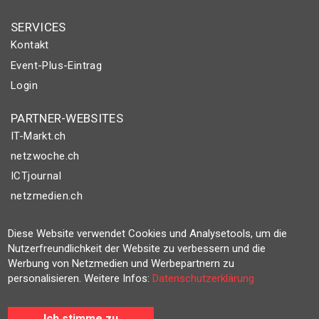
SERVICES
Kontakt
Event-Plus-Eintrag
Login
PARTNER-WEBSITES
IT-Markt.ch
netzwoche.ch
ICTjournal
netzmedien.ch
© NETZMEDIEN AG 2026
Diese Website verwendet Cookies und Analysetools, um die
Impressum
Nutzerfreundlichkeit der Website zu verbessern und die
Werbung von Netzmedien und Werbepartnern zu
AGB
personalisieren. Weitere Infos:
Datenschutzerklärung
Nutzungsbestimmungen
Datenschutzerklärung
Ich stimme zu