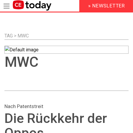
» NEWSLETTER
HEADER
MENU
Direkt
zum
Inhalt
TAG > MWC
MWC
Nach Patentstreit
Die Rückkehr der
Oppos