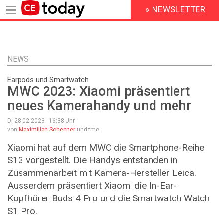
» NEWSLETTER
HEADER
MENU
Direkt
zum
Inhalt
NEWS
Earpods und Smartwatch
MWC 2023: Xiaomi präsentiert
neues Kamerahandy und mehr
Di 28.02.2023 - 16:38
Uhr
von
Maximilian Schenner
und tme
Xiaomi hat auf dem MWC die Smartphone-Reihe
S13 vorgestellt. Die Handys entstanden in
Zusammenarbeit mit Kamera-Hersteller Leica.
Ausserdem präsentiert Xiaomi die In-Ear-
Kopfhörer Buds 4 Pro und die Smartwatch Watch
S1 Pro.