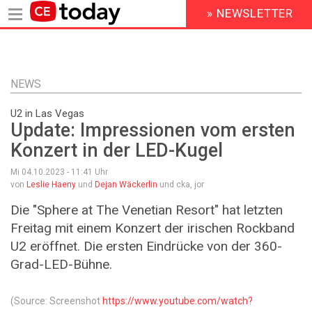
» NEWSLETTER
HEADER
MENU
Direkt
zum
Inhalt
NEWS
U2 in Las Vegas
Update: Impressionen vom ersten
Konzert in der LED-Kugel
Mi 04.10.2023 - 11:41
Uhr
von
Leslie Haeny
und
Dejan Wäckerlin
und cka, jor
Die "Sphere at The Venetian Resort" hat letzten
Freitag mit einem Konzert der irischen Rockband
U2 eröffnet. Die ersten Eindrücke von der 360-
Grad-LED-Bühne.
(Source: Screenshot
https://www.youtube.com/watch?