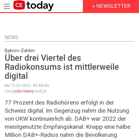
» NEWSLETTER
HEADER
MENU
Direkt
zum
Inhalt
NEWS
Bakom-Zahlen
Über drei Viertel des
Radiokonsums ist mittlerweile
digital
Mo 13.02.2023 - 09:44
Uhr
von
Leslie Haeny
und jor
77 Prozent des Radiohörens erfolgt in der
Schweiz digital. Im Gegenzug nahm die Nutzung
von UKW kontinuierlich ab. DAB+ war 2022 der
meistgenutzte Empfangskanal. Knapp eine halbe
Million DAB+-Radios nahm die Bevölkerung