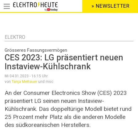
» NEWSLETTER
HEADER
MENU
Direkt
zum
Inhalt
ELEKTRO
Grösseres Fassungsvermögen
CES 2023: LG präsentiert neuen
Instaview-Kühlschrank
Mi 04.01.2023 - 16:15
Uhr
von
Tanja Mettauer
und msc
An der Consumer Electronics Show (CES) 2023
präsentiert LG seinen neuen Instaview-
Kühlschrank. Das doppeltürige Modell bietet rund
25 Prozent mehr Platz als die anderen Modelle
des südkoreanischen Herstellers.