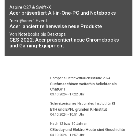
Aspire C27 & Swift-X
Acer präsentiert All-in-One-PC und Notebooks
"next@acer"-Event
Acer lanciert reihenweise neue Produkte
Von Notebooks bis Desktops
CES 2022: Acer präsentiert neue Chromebooks
und Gaming-Equipment
Comparis-Datenvertrauensstudie 2024
Suchmaschinen weiterhin beliebter als
ChatGPT
03.10.2024 - 17:22
Uhr
Schweizerisches Nationales Institut für KI
ETH und EPFL gründen KI-Institut
04.10.2024 - 10:51
Uhr
Nach 12 bzw. 10 Jahren
CEtoday und Elektro Heute sind Geschichte
04.10.2024 - 11:57
Uhr