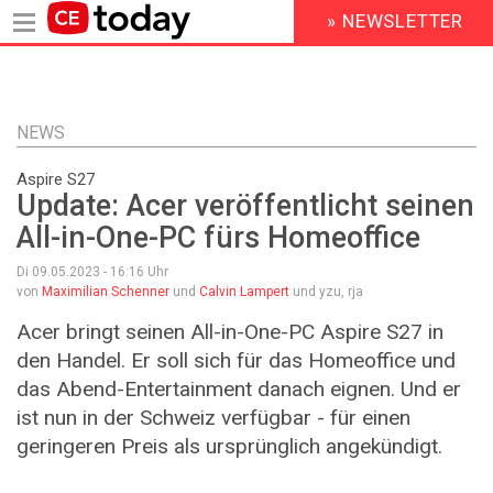
» NEWSLETTER
HEADER
MENU
Direkt
zum
Inhalt
NEWS
Aspire S27
Update: Acer veröffentlicht seinen
All-in-One-PC fürs Homeoffice
Di 09.05.2023 - 16:16
Uhr
von
Maximilian Schenner
und
Calvin Lampert
und yzu, rja
Acer bringt seinen All-in-One-PC Aspire S27 in
den Handel. Er soll sich für das Homeoffice und
das Abend-Entertainment danach eignen. Und er
ist nun in der Schweiz verfügbar - für einen
geringeren Preis als ursprünglich angekündigt.