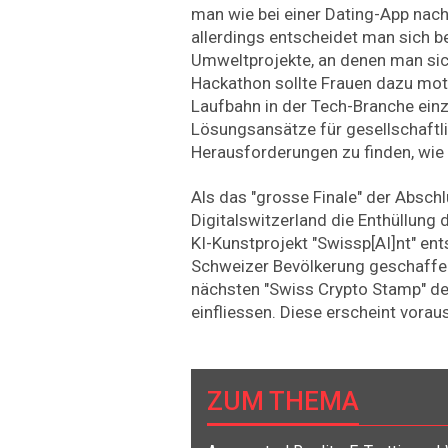
man wie bei einer Dating-App nach
allerdings entscheidet man sich b
Umweltprojekte, an denen man sich
Hackathon sollte Frauen dazu motiv
Laufbahn in der Tech-Branche ein
Lösungsansätze für gesellschaftli
Herausforderungen zu finden, wie e
Als das "grosse Finale" der Absch
Digitalswitzerland die Enthüllung 
KI-Kunstprojekt "Swissp[AI]nt" en
Schweizer Bevölkerung geschaffene
nächsten "Swiss Crypto Stamp" d
einfliessen. Diese erscheint vorau
ZUM THEMA