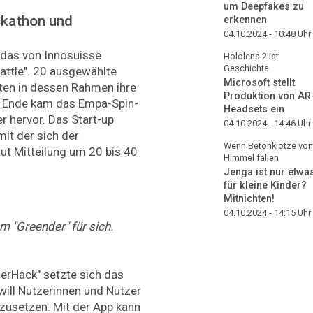
um Deepfakes zu
ckathon und
erkennen
04.10.2024 - 10:48
Uhr
as von Innosuisse
Hololens 2 ist
Geschichte
Battle". 20 ausgewählte
Microsoft stellt
ten in dessen Rahmen ihre
Produktion von AR
m Ende kam das Empa-Spin-
Headsets ein
r hervor. Das Start-up
04.10.2024 - 14:46
Uhr
it der sich der
Wenn Betonklötze vo
ut Mitteilung um 20 bis 40
Himmel fallen
Jenga ist nur etwa
für kleine Kinder?
Mitnichten!
04.10.2024 - 14:15
Uhr
 "Greender" für sich.
erHack" setzte sich das
will Nutzerinnen und Nutzer
nzusetzen. Mit der App kann