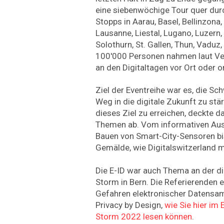
eine siebenwöchige Tour quer dur
Stopps in Aarau, Basel, Bellinzona, 
Lausanne, Liestal, Lugano, Luzern
Solothurn, St. Gallen, Thun, Vaduz,
100'000 Personen nahmen laut Ver
an den Digitaltagen vor Ort oder onl
Ziel der Eventreihe war es, die S
Weg in die digitale Zukunft zu st
dieses Ziel zu erreichen, deckte
Themen ab. Vom informativen Aus
Bauen von Smart-City-Sensoren bis
Gemälde, wie Digitalswitzerland mi
Die E-ID war auch Thema an der d
Storm in Bern. Die Referierenden e
Gefahren elektronischer Datensam
Privacy by Design,
wie Sie hier im
Storm 2022 lesen können
.