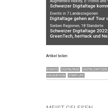
Augmented Reality, E-Trottis und
Schweizer Digitaltage kom
Events in 7 Landesregionen
Digitaltage gehen auf Tour 
Sieben Regionen, 18 Standorte
Schweizer Digitaltage 2022:
GreenTech, herHack und N
Artikel teilen:
EVENTS
DIGITALTAGE
DIGITALSWITZER
HACKATHON
START-UPS
MEIST GELESEN