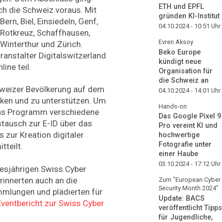
ETH und EPFL
ch die Schweiz voraus. Mit
gründen KI-Institut
Bern, Biel, Einsiedeln, Genf,
04.10.2024 - 10:51
Uhr
, Rotkreuz, Schaffhausen,
Evren Aksoy
 Winterthur und Zürich.
Beko Europe
anstalter Digitalswitzerland
kündigt neue
ine teil.
Organisation für
die Schweiz an
chweizer Bevölkerung auf dem
04.10.2024 - 14:01
Uhr
ärken und zu unterstützen. Um
Hands-on
 das Programm verschiedene
Das Google Pixel 9
tausch zur E-ID über das
Pro vereint KI und
 zur Kreation digitaler
hochwertige
Fotografie unter
tteilt.
einer Haube
03.10.2024 - 17:12
Uhr
iesjährigen Swiss Cyber
rinnerten auch an die
Zum "European Cyber
Security Month 2024"
mlungen und plädierten für
Update: BACS
 Eventbericht zur Swiss Cyber
veröffentlicht Tipps
für Jugendliche,