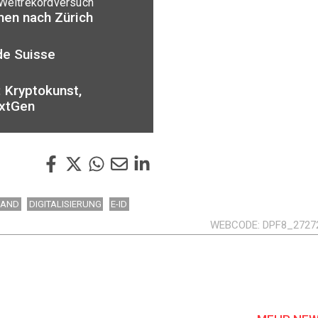
 Weltrekordversuch
men nach Zürich
de Suisse
 Kryptokunst,
extGen
LAND
DIGITALISIERUNG
E-ID
WEBCODE
DPF8_2727