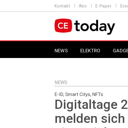
Direkt
Kontakt
Abo
E-Paper
Eve
HEADER
zum
MENU
Inhalt
MAIN NAVIGATION
NEWS
ELEKTRO
GADG
NEWS
E-ID, Smart Citys, NFTs
Digitaltage 
melden sich