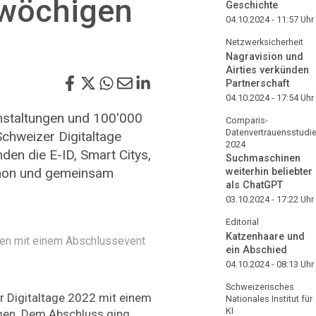
nwöchigen
Geschichte
04.10.2024 - 11:57
Uhr
Netzwerksicherheit
Nagravision und
Airties verkünden
Partnerschaft
04.10.2024 - 17:54
Uhr
nstaltungen und 100'000
Comparis-
Datenvertrauensstudi
chweizer Digitaltage
2024
en die E-ID, Smart Citys,
Suchmaschinen
athon und gemeinsam
weiterhin beliebter
als ChatGPT
03.10.2024 - 17:22
Uhr
Editorial
Katzenhaare und
gen mit einem Abschlussevent
ein Abschied
04.10.2024 - 08:13
Uhr
Schweizerisches
r Digitaltage 2022 mit einem
Nationales Institut für
KI
ngen. Dem Abschluss ging