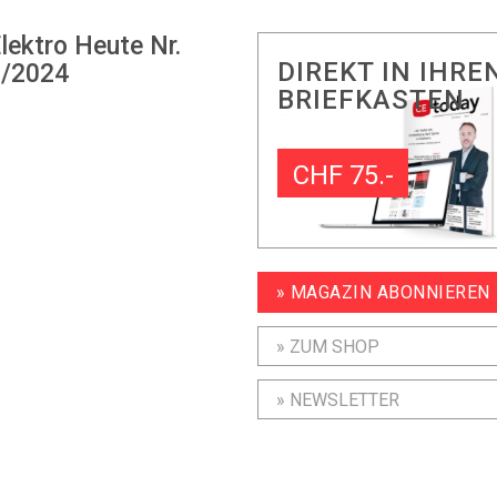
lektro Heute Nr.
DIREKT IN IHRE
/2024
BRIEFKASTEN
CHF 75.-
» MAGAZIN ABONNIEREN
» ZUM SHOP
» NEWSLETTER