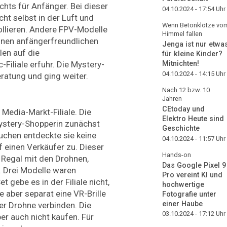
chts für Anfänger. Bei dieser
04.10.2024 - 17:54
Uhr
cht selbst in der Luft und
Wenn Betonklötze vo
ollieren. Andere FPV-Modelle
Himmel fallen
einen anfängerfreundlichen
Jenga ist nur etwa
len auf die
für kleine Kinder?
-Filiale erfuhr. Die Mystery-
Mitnichten!
04.10.2024 - 14:15
Uhr
eratung und ging weiter.
Nach 12 bzw. 10
Jahren
CEtoday und
Media-Markt-Filiale. Die
Elektro Heute sind
ystery-Shopperin zunächst
Geschichte
uchen entdeckte sie keine
04.10.2024 - 11:57
Uhr
f einen Verkäufer zu. Dieser
Hands-on
 Regal mit den Drohnen,
Das Google Pixel 9
 Drei Modelle waren
Pro vereint KI und
et gebe es in der Filiale nicht,
hochwertige
e aber separat eine VR-Brille
Fotografie unter
einer Haube
er Drohne verbinden. Die
03.10.2024 - 17:12
Uhr
ber auch nicht kaufen. Für