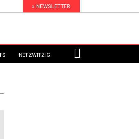
» NEWSLETTER
TS
NETZWITZIG
Digital Signage 2023
Digital Signage 2022
Digital Signage 2021
Digital Signage 2020
Digital Signage 2019