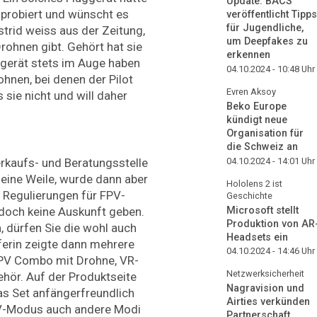
Update: BACS
sprobiert und wünscht es
veröffentlicht Tipps
für Jugendliche,
strid weiss aus der Zeitung,
um Deepfakes zu
rohnen gibt. Gehört hat sie
erkennen
ggerät stets im Auge haben
04.10.2024 - 10:48
Uhr
hnen, bei denen der Pilot
Evren Aksoy
s sie nicht und will daher
Beko Europe
kündigt neue
Organisation für
die Schweiz an
erkaufs- und Beratungsstelle
04.10.2024 - 14:01
Uhr
 eine Weile, wurde dann aber
Hololens 2 ist
 Regulierungen für FPV-
Geschichte
Microsoft stellt
edoch keine Auskunft geben.
Produktion von AR
, dürfen Sie die wohl auch
Headsets ein
uferin zeigte dann mehrere
04.10.2024 - 14:46
Uhr
FPV Combo mit Drohne, VR-
Netzwerksicherheit
ehör. Auf der Produktseite
Nagravision und
as Set anfängerfreundlich
Airties verkünden
PV-Modus auch andere Modi
Partnerschaft