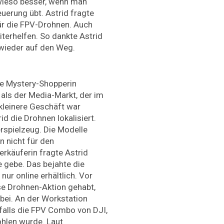
owieso besser, wenn man
uerung übt. Astrid fragte
ür die FPV-Drohnen. Auch
iterhelfen. So dankte Astrid
 wieder auf den Weg.
die Mystery-Shopperin
 als der Media-Markt, der im
kleinere Geschäft war
id die Drohnen lokalisiert.
rspielzeug. Die Modelle
n nicht für den
erkäuferin fragte Astrid
 gebe. Das bejahte die
nur online erhältlich. Vor
e Drohnen-Aktion gehabt,
rbei. An der Workstation
nfalls die FPV Combo von DJI,
ohlen wurde. Laut