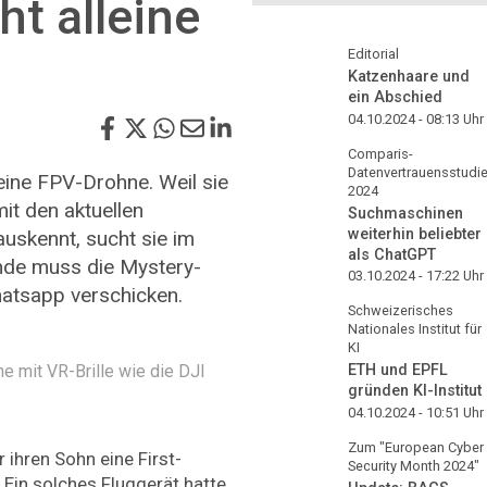
ht alleine
Editorial
Katzenhaare und
ein Abschied
04.10.2024 - 08:13
Uhr
Comparis-
Datenvertrauensstudi
 eine FPV-Drohne. Weil sie
2024
it den aktuellen
Suchmaschinen
weiterhin beliebter
uskennt, sucht sie im
als ChatGPT
nde muss die Mystery-
03.10.2024 - 17:22
Uhr
atsapp verschicken.
Schweizerisches
Nationales Institut für
KI
 mit VR-Brille wie die DJI
ETH und EPFL
gründen KI-Institut
04.10.2024 - 10:51
Uhr
Zum "European Cyber
r ihren Sohn eine First-
Security Month 2024"
Ein solches Fluggerät hatte