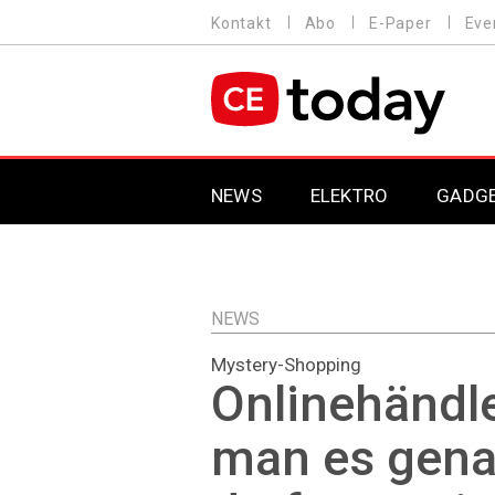
Direkt
Kontakt
Abo
E-Paper
Eve
HEADER
zum
MENU
Inhalt
MAIN NAVIGATION
NEWS
ELEKTRO
GADG
NEWS
Mystery-Shopping
Onlinehändl
man es gena