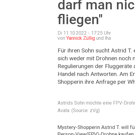
darf man nic
fliegen"
Di 11.10.2022 - 17:25
Uhr
von
Yannick Züllig
und lha
Für ihren Sohn sucht Astrid T.
sich weder mit Drohnen noch m
Regulierungen der Fluggeräte a
Handel nach Antworten. Am E
Shopperin ihre Anfrage per Wh
Astrids Sohn möchte eine FPV-Drohne
Avata. (Source: zVg)
Mystery-Shopperin Astrid T. will fü
Person-View(FPV)-Drohne kaufen. 