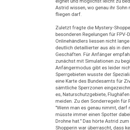
eignet und möglichst leicht zu b
Astrid wissen, wo genau ihr Sohn 
fliegen darf.
Zuletzt fragte die Mystery-Shoppe
besonderen Regelungen für FPV-D
Onlinehändlers liessen nicht lange
deutlich detaillierter aus als in d
Geschäften. Für Anfänger empfahl
zunächst mit Simulationen zu begi
Anfängermodus gibt es leider nich
Sperrgebieten wusste der Speziali
eine Karte des Bundesamts für Zivi
sämtliche Sperrzonen eingezeichne
es, Naturschutzgebiete, Flughäfe
meiden. Zu den Sonderregeln für 
"Wenn man es genau nimmt, darf ma
müsste immer einen Spotter dabei 
Drohne hat." Das hörte Astrid zum
Shopperin war überrascht, dass ke