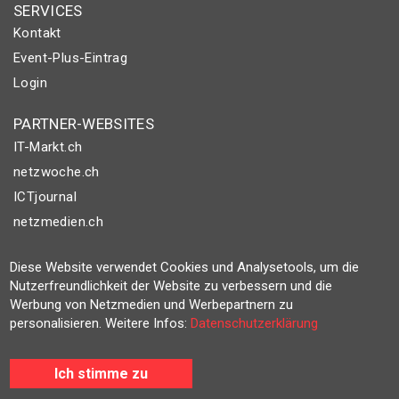
SERVICES
Kontakt
Event-Plus-Eintrag
Login
PARTNER-WEBSITES
IT-Markt.ch
netzwoche.ch
ICTjournal
netzmedien.ch
© NETZMEDIEN AG 2026
Diese Website verwendet Cookies und Analysetools, um die
Impressum
Nutzerfreundlichkeit der Website zu verbessern und die
Werbung von Netzmedien und Werbepartnern zu
AGB
personalisieren. Weitere Infos:
Datenschutzerklärung
Nutzungsbestimmungen
Datenschutzerklärung
Ich stimme zu