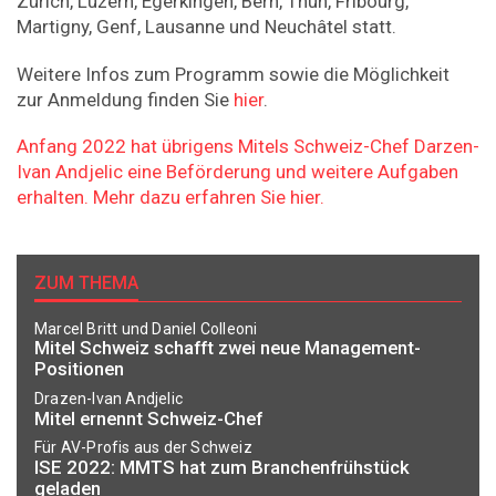
Zürich, Luzern, Egerkingen, Bern, Thun, Fribourg,
Martigny, Genf, Lausanne und Neuchâtel statt.
Weitere Infos zum Programm sowie die Möglichkeit
zur Anmeldung finden Sie
hier
.
Anfang 2022 hat übrigens Mitels Schweiz-Chef Darzen-
Ivan Andjelic eine Beförderung und weitere Aufgaben
erhalten. Mehr dazu erfahren Sie hier.
ZUM THEMA
Marcel Britt und Daniel Colleoni
Mitel Schweiz schafft zwei neue Management-
Positionen
Drazen-Ivan Andjelic
Mitel ernennt Schweiz-Chef
Für AV-Profis aus der Schweiz
ISE 2022: MMTS hat zum Branchenfrühstück
geladen