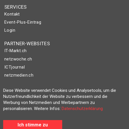
SERVICES
Kontakt
Event-Plus-Eintrag
Login
PARTNER-WEBSITES
IT-Markt.ch
netzwoche.ch
ICTjournal
netzmedien.ch
© NETZMEDIEN AG 2026
Diese Website verwendet Cookies und Analysetools, um die
Impressum
Nutzerfreundlichkeit der Website zu verbessern und die
Werbung von Netzmedien und Werbepartnern zu
AGB
personalisieren. Weitere Infos:
Datenschutzerklärung
Nutzungsbestimmungen
Datenschutzerklärung
Ich stimme zu