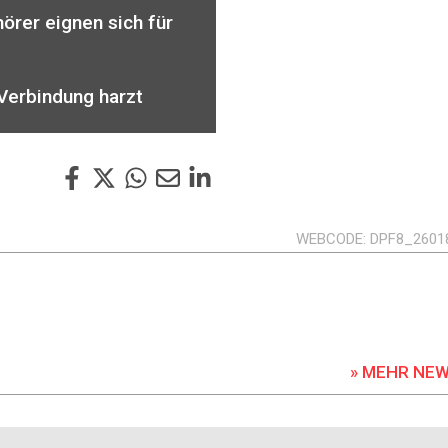
örer eignen sich für
Verbindung harzt
WEBCODE
DPF8_2601
» MEHR NE