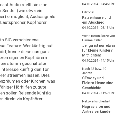
st Audio stellt sie eine
04.10.2024 - 14:46
Uhr
m Sender (wie etwa ein
Editorial
her) ermöglicht, Audiosignale
Katzenhaare und
(Lautsprecher, Kopfhörer
ein Abschied
04.10.2024 - 08:13
Uhr
Wenn Betonklötze vo
oth SIG verschiedene
Himmel fallen
e Feature: Wer künftig auf
Jenga ist nur etwa
für kleine Kinder?
ört, könne diese nun ganz
Mitnichten!
deren eigenen Kopfhörern
04.10.2024 - 14:15
Uhr
o ein stumm geschalteter
Nach 12 bzw. 10
 Interesse künftig den Ton
Jahren
rer streamen lassen. Dies
CEtoday und
renzräumen oder Kirchen, was
Elektro Heute sind
fähiger Hörhilfen zugute
Geschichte
en sollen Reisende künftig
04.10.2024 - 11:57
Uhr
n direkt via Kopfhörer
Netzwerksicherheit
Nagravision und
Airties verkünden