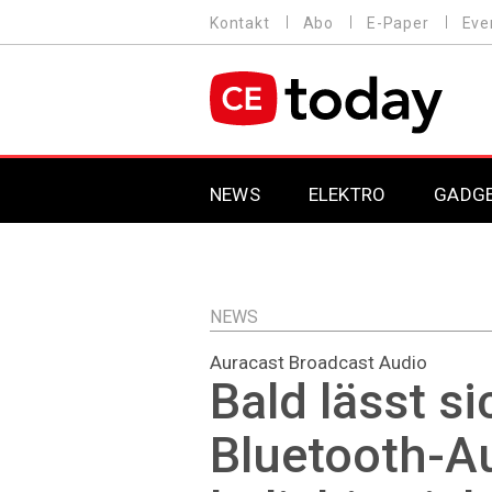
Direkt
Kontakt
Abo
E-Paper
Eve
HEADER
zum
MENU
Inhalt
MAIN NAVIGATION
NEWS
ELEKTRO
GADG
NEWS
Auracast Broadcast Audio
Bald lässt si
Bluetooth-A