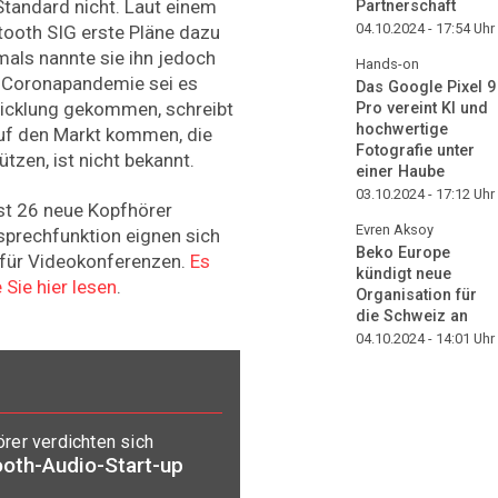
Standard nicht. Laut einem
Partnerschaft
04.10.2024 - 17:54
Uhr
uetooth SIG erste Pläne dazu
als nannte sie ihn jedoch
Hands-on
r Coronapandemie sei es
Das Google Pixel 9
wicklung gekommen, schreibt
Pro vereint KI und
hochwertige
auf den Markt kommen, die
Fotografie unter
tzen, ist nicht bekannt.
einer Haube
03.10.2024 - 17:12
Uhr
st 26 neue Kopfhörer
Evren Aksoy
isprechfunktion eignen sich
Beko Europe
 für Videokonferenzen.
Es
kündigt neue
 Sie hier lesen
.
Organisation für
die Schweiz an
04.10.2024 - 14:01
Uhr
rer verdichten sich
oth-Audio-Start-up