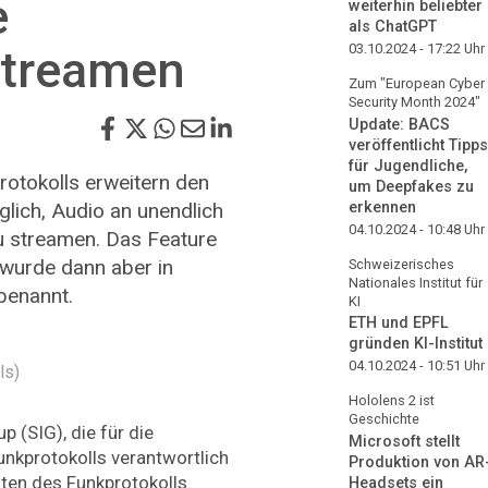
e
weiterhin beliebter
als ChatGPT
03.10.2024 - 17:22
Uhr
streamen
Zum "European Cyber
Security Month 2024"
Update: BACS
veröffentlicht Tipps
für Jugendliche,
rotokolls erweitern den
um Deepfakes zu
lich, Audio an unendlich
erkennen
04.10.2024 - 10:48
Uhr
u streamen. Das Feature
 wurde dann aber in
Schweizerisches
Nationales Institut für
benannt.
KI
ETH und EPFL
gründen KI-Institut
04.10.2024 - 10:51
Uhr
ls)
Hololens 2 ist
Geschichte
p (SIG), die für die
Microsoft stellt
nkprotokolls verantwortlich
Produktion von AR
iten des Funkprotokolls.
Headsets ein