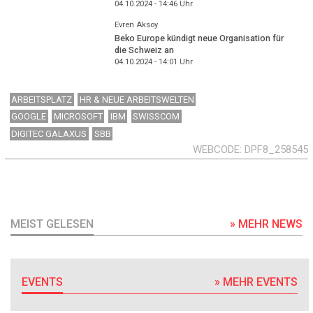
04.10.2024 - 14:46
Uhr
Evren Aksoy
Beko Europe kündigt neue Organisation für
die Schweiz an
04.10.2024 - 14:01
Uhr
ARBEITSPLATZ
HR & NEUE ARBEITSWELTEN
GOOGLE
MICROSOFT
IBM
SWISSCOM
DIGITEC GALAXUS
SBB
WEBCODE
DPF8_258545
MEIST GELESEN
» MEHR NEWS
EVENTS
» MEHR EVENTS