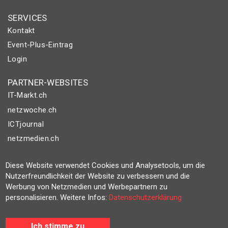
SERVICES
Kontakt
Event-Plus-Eintrag
Login
PARTNER-WEBSITES
IT-Markt.ch
netzwoche.ch
ICTjournal
netzmedien.ch
© NETZMEDIEN AG 2026
Diese Website verwendet Cookies und Analysetools, um die
Impressum
Nutzerfreundlichkeit der Website zu verbessern und die
Werbung von Netzmedien und Werbepartnern zu
AGB
personalisieren. Weitere Infos:
Datenschutzerklärung
Nutzungsbestimmungen
Datenschutzerklärung
Ich stimme zu