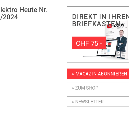
lektro Heute Nr.
DIREKT IN IHRE
/2024
BRIEFKASTEN
CHF 75.-
» MAGAZIN ABONNIEREN
» ZUM SHOP
» NEWSLETTER