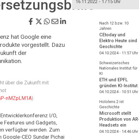
rsetzungsbrille
16.11.2022 - 17:15 Uhr
Nach 12 bzw. 10
Jahren
CEtoday und
renz hat Google eine
Elektro Heute sind
rodukte vorgestellt. Dazu
Geschichte
Zukunft der
04.10.2024 - 11:57
Uhr
nikation.
Schweizerisches
Nationales Institut für
KI
ETH und EPFL
ht über die Zukunft mit
gründen KI-Institut
hot
04.10.2024 - 10:51
Uhr
v=nP-nMZpLM1A
)
Hololens 2 ist
Geschichte
Microsoft stellt
Entwicklerkonferenz I/O,
Produktion von AR
le Features und Gadgets,
Headsets ein
n verfügbar werden. Zum
04.10.2024 - 14:46
Uhr
h Google-CEO Sundar Pichai