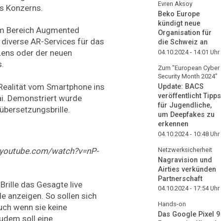
Evren Aksoy
es Konzerns.
Beko Europe
kündigt neue
im Bereich Augmented
Organisation für
e diverse AR-Services für das
die Schweiz an
Lens oder der neuen
04.10.2024 - 14:01
Uhr
.
Zum "European Cyber
Security Month 2024"
 Realität vom Smartphone ins
Update: BACS
veröffentlicht Tipps
ai. Demonstriert wurde
für Jugendliche,
übersetzungsbrille.
um Deepfakes zu
erkennen
04.10.2024 - 10:48
Uhr
w.youtube.com/watch?v=nP-
Netzwerksicherheit
Nagravision und
Airties verkünden
Partnerschaft
Brille das Gesagte live
04.10.2024 - 17:54
Uhr
le anzeigen. So sollen sich
Hands-on
ch wenn sie keine
Das Google Pixel 9
dem soll eine