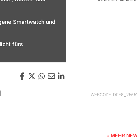
igene Smartwatch und
icht fürs
Y
WEBCODE
DPF8_2565
» MEHR NE