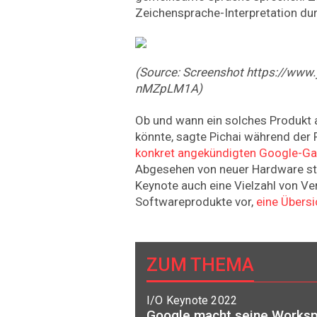
Zeichensprache-Interpretation dur
(Source: Screenshot https://ww
nMZpLM1A)
Ob und wann ein solches Produkt
könnte, sagte Pichai während der 
konkret angekündigten Google-Gad
Abgesehen von neuer Hardware ste
Keynote auch eine Vielzahl von Ve
Softwareprodukte vor,
eine Übersi
ZUM THEMA
I/O Keynote 2022
Google macht seine Worksp