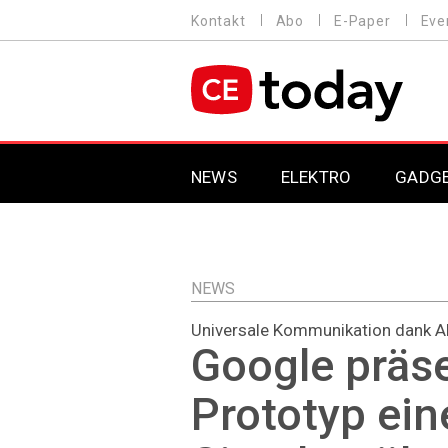
Direkt
Kontakt
Abo
E-Paper
Eve
HEADER
zum
MENU
Inhalt
MAIN NAVIGATION
NEWS
ELEKTRO
GADG
NEWS
Universale Kommunikation dank A
Google präse
Prototyp ein