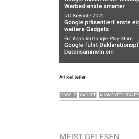
Werbedienste smarter
I/O Keynote 2022
Google präsentiert erste e
weitere Gadgets
Für Apps im Google Play Store
Google führt Deklarationspfl
Datensammeln ein
Artikel teilen:
GOOGLE
GADGET
AUGMENTED REALIT
MEIST GELESEN