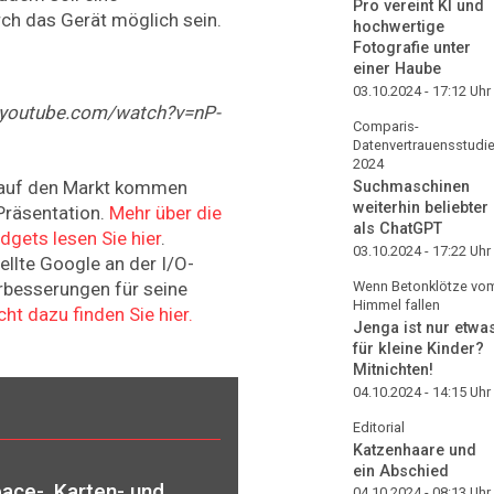
Pro vereint KI und
ch das Gerät möglich sein.
hochwertige
Fotografie unter
einer Haube
03.10.2024 - 17:12
Uhr
w.youtube.com/watch?v=nP-
Comparis-
Datenvertrauensstudi
2024
 auf den Markt kommen
Suchmaschinen
weiterhin beliebter
Präsentation.
Mehr über die
als ChatGPT
gets lesen Sie hier
.
03.10.2024 - 17:22
Uhr
llte Google an der I/O-
Wenn Betonklötze vo
rbesserungen für seine
Himmel fallen
cht dazu finden Sie hier.
Jenga ist nur etwa
für kleine Kinder?
Mitnichten!
04.10.2024 - 14:15
Uhr
Editorial
Katzenhaare und
ein Abschied
ace-, Karten- und
04.10.2024 - 08:13
Uhr