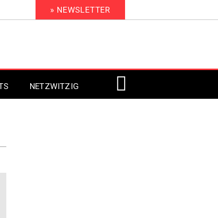
» NEWSLETTER
TS
NETZWITZIG
Digital Signage 2023
Digital Signage 2022
Digital Signage 2021
Digital Signage 2020
Digital Signage 2019