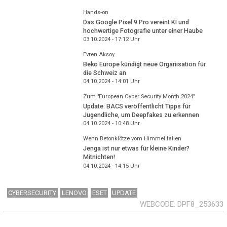
Hands-on
Das Google Pixel 9 Pro vereint KI und
hochwertige Fotografie unter einer Haube
03.10.2024 - 17:12
Uhr
Evren Aksoy
Beko Europe kündigt neue Organisation für
die Schweiz an
04.10.2024 - 14:01
Uhr
Zum "European Cyber Security Month 2024"
Update: BACS veröffentlicht Tipps für
Jugendliche, um Deepfakes zu erkennen
04.10.2024 - 10:48
Uhr
Wenn Betonklötze vom Himmel fallen
Jenga ist nur etwas für kleine Kinder?
Mitnichten!
04.10.2024 - 14:15
Uhr
CYBERSECURITY
LENOVO
ESET
UPDATE
WEBCODE
DPF8_253633