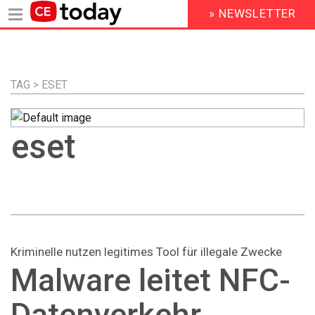
» NEWSLETTER
HEADER
MENU
Direkt
zum
Inhalt
TAG > ESET
eset
Kriminelle nutzen legitimes Tool für illegale Zwecke
Malware leitet NFC-
Datenverkehr