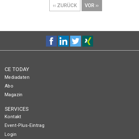
VORHERIGE
‹‹ ZURÜCK
NÄCHSTE
VOR ››
SEITE
SEITE
CE TODAY
Mediadaten
Abo
Magazin
SERVICES
Kontakt
Event-Plus-Eintrag
Login