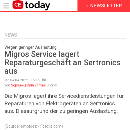
» NEWSLETTER
HEADER
MENU
Direkt
zum
Inhalt
NEWS
Wegen geringer Auslastung
Migros Service lagert
Reparaturgeschäft an Sertronics
aus
Mo 04.04.2022 - 15:16
Uhr
von
Sophie-Kathrin Klimas
und kfi
Die Migros lagert ihre Servicedienstleistungen für
Reparaturen von Elektrogeräten an Sertronics
aus. Diesaufgrund der zu geringen Auslastung.
(Source: emojoez / Fotolia.com)