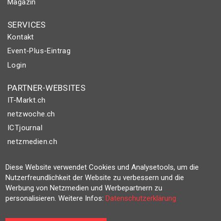
Magazin
SERVICES
Kontakt
Event-Plus-Eintrag
Login
PARTNER-WEBSITES
IT-Markt.ch
netzwoche.ch
ICTjournal
netzmedien.ch
© NETZMEDIEN AG 2026
Diese Website verwendet Cookies und Analysetools, um die
Impressum
Nutzerfreundlichkeit der Website zu verbessern und die
Werbung von Netzmedien und Werbepartnern zu
AGB
personalisieren. Weitere Infos:
Datenschutzerklärung
Nutzungsbestimmungen
Datenschutzerklärung