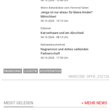
04.10.2024 - 10:48
Uhr
Wenn Betonklötze vom Himmel fallen
Jenga ist nur etwas für kleine Kinder?
Mitnichten!
04.10.2024 - 14:15
Uhr
Editorial
Katzenhaare und ein Abschied
04.10.2024 - 08:13
Uhr
Netzwerksicherheit
Nagravision und Airties verkünden
Partnerschaft
04.10.2024 - 17:54
Uhr
PANASONIC
LOGISTIK
KOOPERATION
WEBCODE
DPF8_252126
MEIST GELESEN
» MEHR NEWS