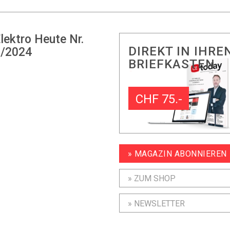
lektro Heute Nr.
DIREKT IN IHRE
/2024
BRIEFKASTEN
CHF 75.-
» MAGAZIN ABONNIEREN
» ZUM SHOP
» NEWSLETTER