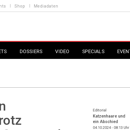
nts
Shop
Mediadaten
ETS
DOSSIERS
VIDEO
SPECIALS
EVEN
Mobilfunk
Professional AV & 
Gaming
Professional AV & 
Smarthome
Professional AV & 
n
DAB+
Professional AV & 
Editorial
rotz
Katzenhaare und
ein Abschied
Professional AV & 
04.10.2024 - 08:13
Uhr