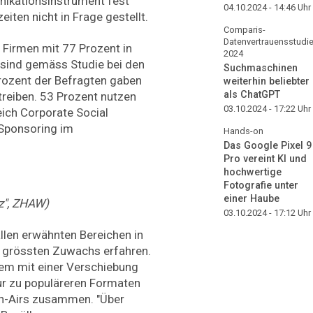
nikationsinstrument fest
04.10.2024 - 14:46
Uhr
eiten nicht in Frage gestellt.
Comparis-
Datenvertrauensstudi
 Firmen mit 77 Prozent in
2024
 sind gemäss Studie bei den
Suchmaschinen
rozent der Befragten gaben
weiterhin beliebter
als ChatGPT
treiben. 53 Prozent nutzen
03.10.2024 - 17:22
Uhr
reich Corporate Social
 Sponsoring im
Hands-on
Das Google Pixel 9
Pro vereint KI und
hochwertige
Fotografie unter
einer Haube
z", ZHAW)
03.10.2024 - 17:12
Uhr
llen erwähnten Bereichen in
 grössten Zuwachs erfahren.
m mit einer Verschiebung
ur zu populäreren Formaten
en-Airs zusammen. "Über