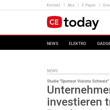
Direkt
Kontakt
Abo
E-Paper
Eve
HEADER
zum
MENU
Inhalt
MAIN NAVIGATION
NEWS
ELEKTRO
GADG
NEWS
Studie "Sponsor Visions Schweiz"
Unternehme
investieren t