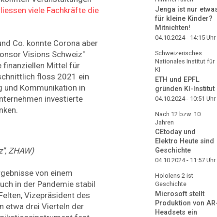
Jenga ist nur etwa
iessen viele Fachkräfte die
für kleine Kinder?
Mitnichten!
04.10.2024 - 14:15
Uhr
und Co. konnte Corona aber
Schweizerisches
ponsor Visions Schweiz"
Nationales Institut für
finanziellen Mittel für
KI
chnittlich floss 2021 ein
ETH und EPFL
ng und Kommunikation in
gründen KI-Institut
Unternehmen investierte
04.10.2024 - 10:51
Uhr
nken.
Nach 12 bzw. 10
Jahren
CEtoday und
Elektro Heute sind
z", ZHAW)
Geschichte
04.10.2024 - 11:57
Uhr
gebnisse von einem
Hololens 2 ist
uch in der Pandemie stabil
Geschichte
Microsoft stellt
 Felten, Vizepräsident des
Produktion von AR
 etwa drei Vierteln der
Headsets ein