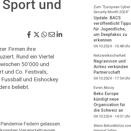
 Sport und
Zum "European Cyber
Security Month 2024"
Update: BACS
veröffentlicht Tipps
für Jugendliche,
um Deepfakes zu
erkennen
04.10.2024 - 10:48
Uhr
er Firmen ihre
iert. Rund ein Viertel
Netzwerksicherheit
Nagravision und
zwischen 50'000 und
Airties verkünden
t und Co. Festivals,
Partnerschaft
 Fussball und Eishockey
04.10.2024 - 17:54
Uhr
ers beliebt.
Evren Aksoy
Beko Europe
kündigt neue
Organisation für
die Schweiz an
04.10.2024 - 14:01
Uhr
r Pandemie Federn gelassen.
Wenn Betonklötze vo
 konnten Veranstaltungen
Himmel fallen