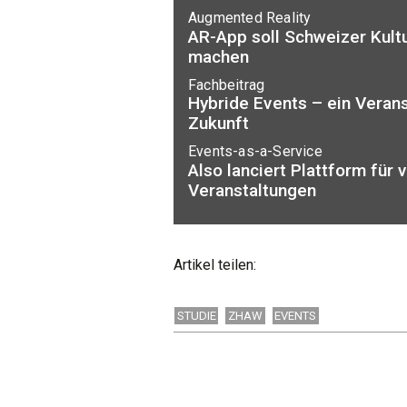
Augmented Reality
AR-App soll Schweizer Kult
machen
Fachbeitrag
Hybride Events – ein Veran
Zukunft
Events-as-a-Service
Also lanciert Plattform für v
Veranstaltungen
Artikel teilen:
STUDIE
ZHAW
EVENTS