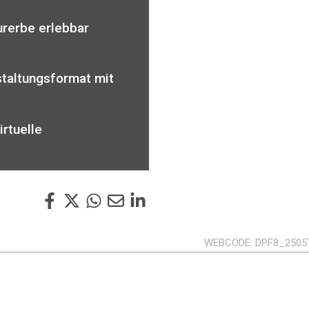
urerbe erlebbar
staltungsformat mit
irtuelle
WEBCODE
DPF8_2505