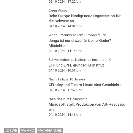
03.10.2024 - 17:22
Uhr
Evren Aksoy
Beko Europe kündigt neue Organisation für
die Schweiz an
04.10.2024 - 14:01
Uhr
Wenn Betonklötze vom Himmel fallen
Jenga ist nur etwas für kleine Kinder?
Mitnichten!
04.10.2024 - 14:15
Uhr
Schweizerisches Nationales Institut für KI
ETH und EPFL gründen KI-Institut
04.10.2024 - 10:51
Uhr
Nach 12 bzw. 10 Jahren
CEtoday und Elektro Heute sind Geschichte
04.10.2024 - 11:57
Uhr
Hololens 2 ist Geschichte
Microsoft stellt Produktion von AR-Headsets
ein
04.10.2024 - 14:46
Uhr
LOEWE
AWARD
FACHHANDEL