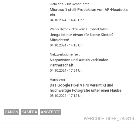
Hololens 2 ist Geschichte
Microsoft stellt Produktion von AR-Headsets
ein
04.10.2024 - 14:46
Uhr
Wenn Betonklötze vom Himmel fallen
Jenga ist nur etwas für kleine Kinder?
Mitnichten!
04.10.2024 - 14:15
Uhr
Netzwerksicherheit
Nagravision und Airties verkünden
Partnerschaft
04.10.2024 - 17:54
Uhr
Hands-on
Das Google Pixel 9 Pro vereint KI und
hochwertige Fotografie unter einer Haube
03.10.2024 - 17:12
Uhr
CANON
KAMERA
ANGEBOTE
WEBCODE
DPF8_245314