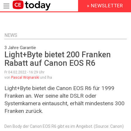
» NEWSLETTER
HEADER
MENU
Direkt
zum
Inhalt
NEWS
3 Jahre Garantie
Light+Byte bietet 200 Franken
Rabatt auf Canon EOS R6
Fr 04.02.2022 - 16:29
Uhr
von
Pascal Wojnarski
und lha
Light+Byte bietet die Canon EOS R6 für 1999
Franken an. Wer seine alte DSLR oder
Systemkamera eintauscht, erhält mindestens 300
Franken zurück.
Den Body der Canon EOS R6 gibt es im Angebot. (Source: Canon)