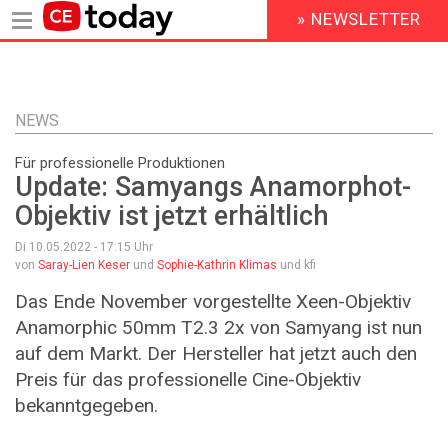
» NEWSLETTER
HEADER
MENU
Direkt
zum
Inhalt
NEWS
Für professionelle Produktionen
Update: Samyangs Anamorphot-
Objektiv ist jetzt erhältlich
Di 10.05.2022 - 17:15
Uhr
von
Saray-Lien Keser
und
Sophie-Kathrin Klimas
und kfi
Das Ende November vorgestellte Xeen-Objektiv
Anamorphic 50mm T2.3 2x von Samyang ist nun
auf dem Markt. Der Hersteller hat jetzt auch den
Preis für das professionelle Cine-Objektiv
bekanntgegeben.